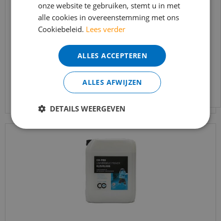
onze website te gebruiken, stemt u in met
bereikbaar.
UZIN-NC 182 reparatiemortel 20kg
alle cookies in overeenstemming met ons
Bestelling worden uiteraard verwerkt
Cookiebeleid.
Lees verder
echter iets minder snel dan wat je van ons
€
56
,
32
gewend bent.
€
37
,
80
ALLES ACCEPTEREN
Voor vragen kan je ons bereiken via
email:
info@merkvloerenwinkel.nl
ALLES AFWIJZEN
Bekijk product
DETAILS WEERGEVEN