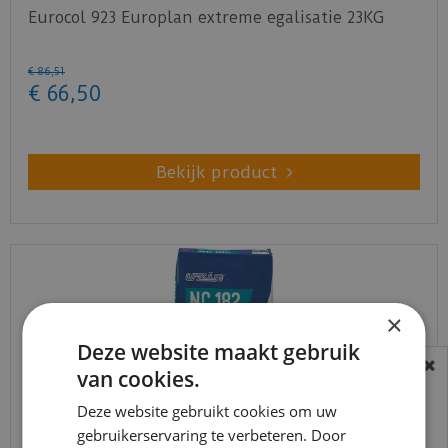
Eurocol 923 Europlan extreme egalisatie 23KG
€
86
,
51
€
66
,
50
Bekijk product
×
Deze website maakt gebruik
van cookies.
BEREIKBAARHEID
In verband met de vakantie periode zijn wij
Deze website gebruikt cookies om uw
gebruikerservaring te verbeteren. Door
t/m 14 augustus telefonisch helaas niet