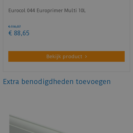
Eurocol 044 Europrimer Multi 10L
€
116
,
07
€
88
,
65
Bekijk product
Extra benodigdheden toevoegen