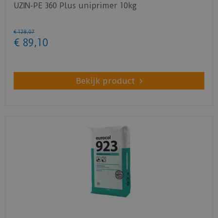
UZIN-PE 360 Plus uniprimer 10kg
€
128
,
07
€
89
,
10
Bekijk product