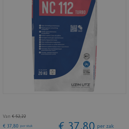
Van
€
52
,
22
€
37
,
80
€
37
,
80
per zak
per stuk