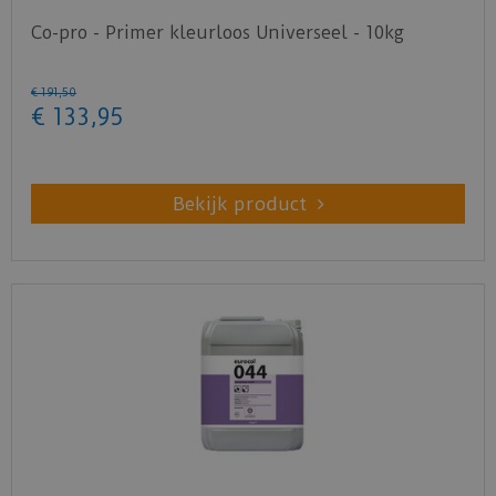
Co-pro - Primer kleurloos Universeel - 10kg
€
191
,
50
€
133
,
95
Bekijk product