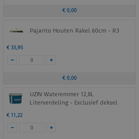
basis voor installatie van diverse bedekkingen.
€
0
,
00
Bekijk
hier
het productblad van de
UZIN-NC
112 egaline
voor de exacte toepassing en
Pajarito Houten Rakel 60cm - R3
technische gegevens.
Klik
hier
voor het veiligheidsblad.
€
33
,
95
Verbruik: Circa 1,7 kg/m² per mm
€
0
,
00
UZIN Wateremmer 12,8L
Literverdeling - Exclusief deksel
€
11
,
22