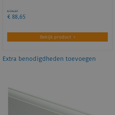
€
116
,
07
€
88
,
65
Bekijk product
Extra benodigdheden toevoegen