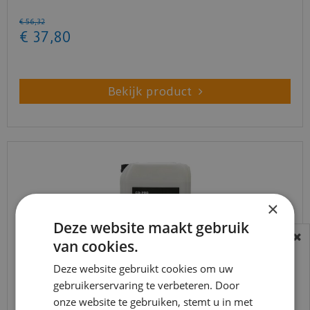
€
56
,
32
€
37
,
80
Bekijk product
×
Deze website maakt gebruik
van cookies.
BEREIKBAARHEID
In verband met de vakantie periode zijn wij
Deze website gebruikt cookies om uw
gebruikerservaring te verbeteren. Door
t/m 14 augustus telefonisch helaas niet
Co-pro - Primer kleurloos Universeel - 10kg
onze website te gebruiken, stemt u in met
bereikbaar.