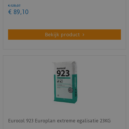
€
128
,
07
€
89
,
10
Bekijk product
Eurocol 923 Europlan extreme egalisatie 23KG