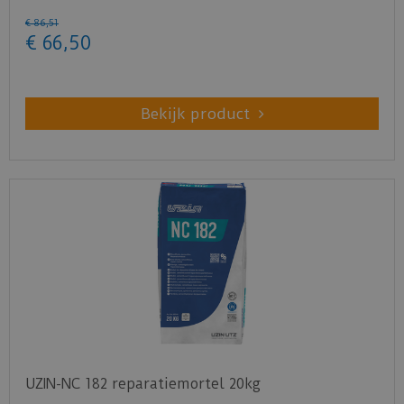
€
86
,
51
€
66
,
50
Bekijk product
UZIN-NC 182 reparatiemortel 20kg