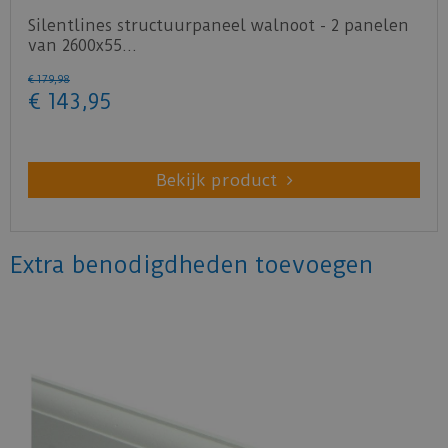
Silentlines structuurpaneel walnoot - 2 panelen
van 2600x55…
€
179
,
98
€
143
,
95
Bekijk product
Extra benodigdheden toevoegen