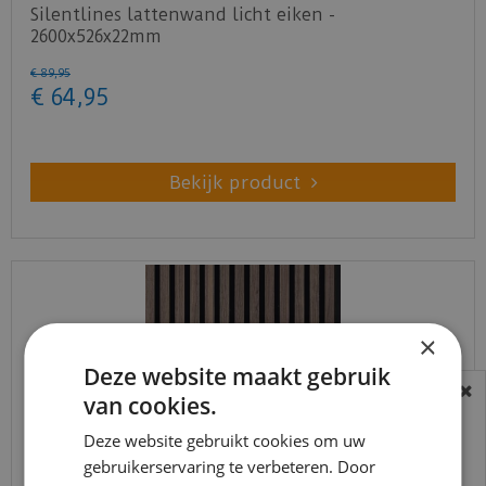
Silentlines lattenwand licht eiken -
2600x526x22mm
€
89
,
95
€
64
,
95
Bekijk product
×
Deze website maakt gebruik
van cookies.
BEREIKBAARHEID
In verband met de vakantie periode zijn wij
Deze website gebruikt cookies om uw
gebruikerservaring te verbeteren. Door
t/m 14 augustus telefonisch helaas niet