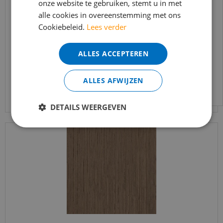
onze website te gebruiken, stemt u in met
bereikbaar.
Silentlines lattenwand walnoot - 2600x526x22mm
alle cookies in overeenstemming met ons
Bestelling worden uiteraard verwerkt
Cookiebeleid.
Lees verder
echter iets minder snel dan wat je van ons
€
89
,
95
gewend bent.
€
64
,
95
ALLES ACCEPTEREN
Voor vragen kan je ons bereiken via
email:
info@merkvloerenwinkel.nl
ALLES AFWIJZEN
Bekijk product
DETAILS WEERGEVEN