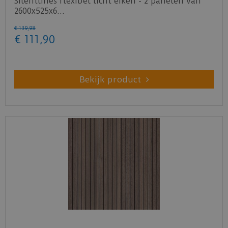
Silentlines flexibel licht eiken - 2 panelen van
2600x525x6…
€
139
,
98
€
111
,
90
Bekijk product