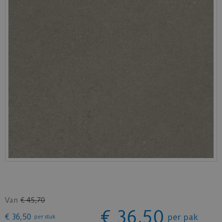
Van
€
45
,
70
€
36
,
50
€
36
,
50
per pak
per stuk