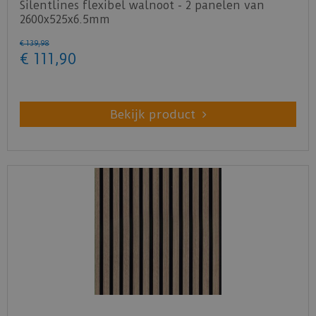
Silentlines flexibel walnoot - 2 panelen van
2600x525x6.5mm
€
139
,
98
€
111
,
90
Bekijk product