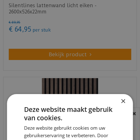
Silentlines lattenwand licht eiken -
2600x526x22mm
€
89
,
95
€
64
,
95
per stuk
Bekijk product
×
Deze website maakt gebruik
van cookies.
BEREIKBAARHEID
In verband met de vakantie periode zijn wij
Deze website gebruikt cookies om uw
gebruikerservaring te verbeteren. Door
t/m 14 augustus telefonisch helaas niet