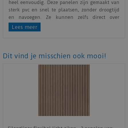
heel eenvoudig. Deze panelen zijn gemaakt van
sterk pvc en snel te plaatsen, zonder droogtijd
en navoegen. Ze kunnen zelfs direct over
bestaande tegels worden aangebracht. Het
Lees meer
materiaal is makkelijk op maat te snijden met
een stanleymes en eenvoudig te monteren met
kit. Perfect voor vochtige ruimtes zoals douches,
badkamers en bijkeukens, aangezien de panelen
Dit vind je misschien ook mooi!
goed bestand zijn tegen de hoge
luchtvochtigheid. Ook verkrijgbaar in tegels.
Download
hier
de montage instructies pvc
wandpanelen.
Download
hier
de garantievoorwaarden pvc
wandpanelen.
Download
hier
het onderhoudsadvies pvc
wandpanelen.