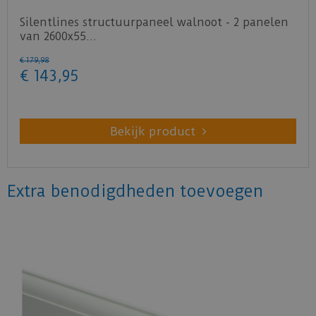
Silentlines structuurpaneel walnoot - 2 panelen
van 2600x55…
€
179
,
98
€
143
,
95
Bekijk product
Extra benodigdheden toevoegen