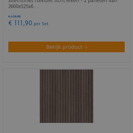
Silentlines flexibel licht eiken - 2 panelen van
2600x525x6…
€
139
,
98
€
111
,
90
per Set
Bekijk product