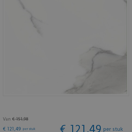
Van
€
151
,
98
€
121
,
49
€
121
,
49
per stuk
per stuk