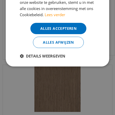
onze website te gebruiken, stemt u in met
bereikbaar.
Silentlines lattenwand walnoot - 2600x526x22mm
alle cookies in overeenstemming met ons
Bestelling worden uiteraard verwerkt
Cookiebeleid.
Lees verder
echter iets minder snel dan wat je van ons
€
89
,
95
gewend bent.
€
64
,
95
ALLES ACCEPTEREN
Voor vragen kan je ons bereiken via
email:
info@merkvloerenwinkel.nl
ALLES AFWIJZEN
Bekijk product
DETAILS WEERGEVEN