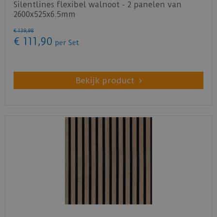
Silentlines flexibel walnoot - 2 panelen van
2600x525x6.5mm
€
139
,
98
€
111
,
90
per Set
Bekijk product