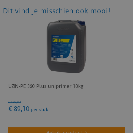
ondergrond met de geschikte Thomsit voorstrijk-
Dit vind je misschien ook mooi!
of grondeermiddelen behandelen.
Verbruik: 1,5 kg/m2 per mm laagdikte
Bekijk
hier
het productblad voor alle technische
gegevens.
Klik
hier
voor het veiligheidsblad.
UZIN-PE 360 Plus uniprimer 10kg
€
128
,
07
€
89
,
10
per stuk
Bekijk product