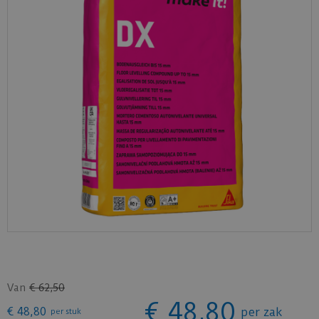
Van
€
62
,
50
€
48
,
80
€
48
,
80
per zak
per stuk