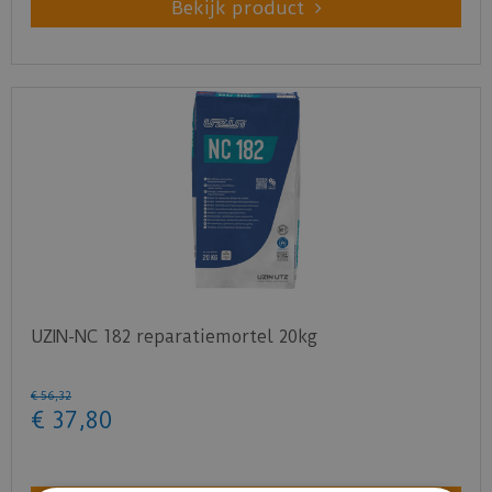
Bekijk product
UZIN-NC 182 reparatiemortel 20kg
€
56
,
32
€
37
,
80