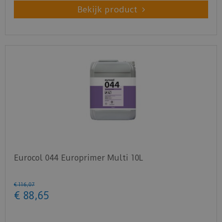
Bekijk product
Eurocol 044 Europrimer Multi 10L
€
116
,
07
€
88
,
65