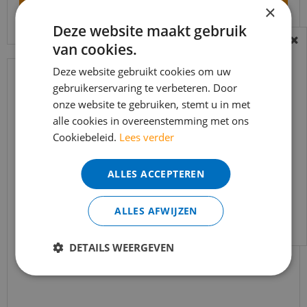
×
Bekijk product
Deze website maakt gebruik
van cookies.
BEREIKBAARHEID
In verband met de vakantie periode zijn wij
Deze website gebruikt cookies om uw
gebruikerservaring te verbeteren. Door
t/m 14 augustus telefonisch helaas niet
onze website te gebruiken, stemt u in met
bereikbaar.
alle cookies in overeenstemming met ons
Bestelling worden uiteraard verwerkt
Cookiebeleid.
Lees verder
echter iets minder snel dan wat je van ons
gewend bent.
ALLES ACCEPTEREN
Voor vragen kan je ons bereiken via
email:
info@merkvloerenwinkel.nl
ALLES AFWIJZEN
Co-pro - Primer kleurloos Universeel - 10kg
DETAILS WEERGEVEN
€
191
,
50
€
133
,
95