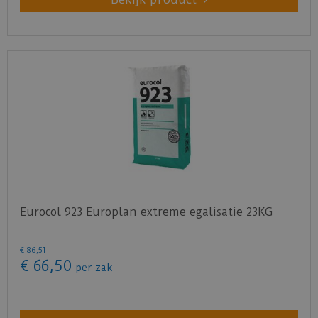
Eurocol 923 Europlan extreme egalisatie 23KG
€
86
,
51
€
66
,
50
per zak