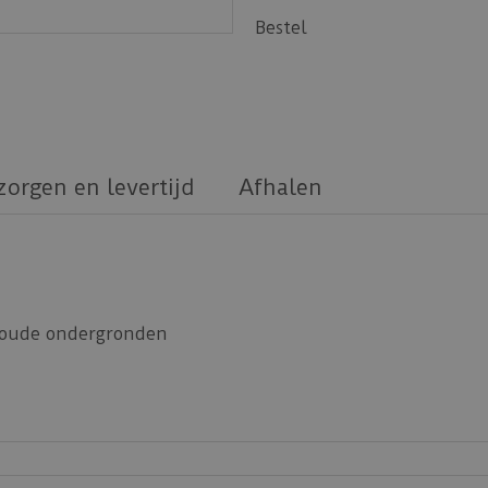
Bestel
zorgen en levertijd
Afhalen
n oude ondergronden
lciumsulfaat ondergronden