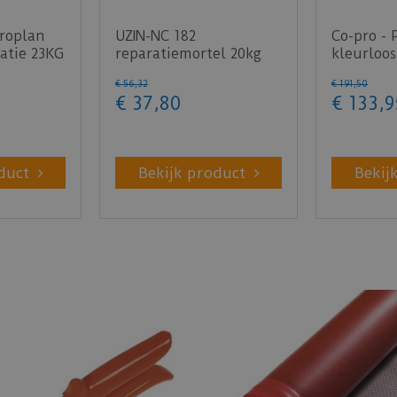
uroplan
UZIN-NC 182
Co-pro - 
atie 23KG
reparatiemortel 20kg
kleurloos
10kg
€
56
,
32
€
191
,
50
€
37
,
80
€
133
,
9
duct
Bekijk product
Bekij