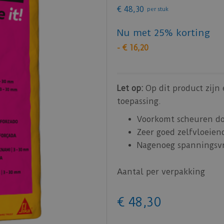
€
48
,
30
per stuk
Nu met 25% korting
-
€
16
,
20
Let op:
Op dit product zijn
toepassing.
Voorkomt scheuren do
Zeer goed zelfvloeien
Nagenoeg spanningsvr
Aantal per verpakking
€
48
,
30