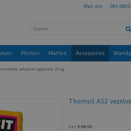
Mail ons
085-0805
vloer
Plinten
Matten
Accessoires
Wandp
ersterkte anhydriet egalisatie 25 kg
Thomsit AS2 vezelver
Van
€
64
,
50