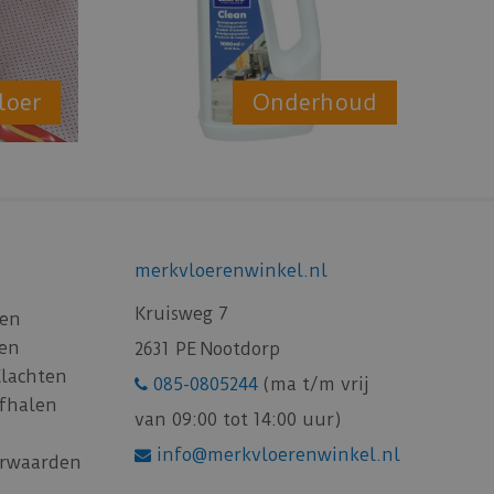
loer
Onderhoud
merkvloerenwinkel.nl
Kruisweg 7
gen
gen
2631 PE Nootdorp
Klachten
085-0805244
(ma t/m vrij
afhalen
van 09:00 tot 14:00 uur)
info@merkvloerenwinkel.nl
rwaarden