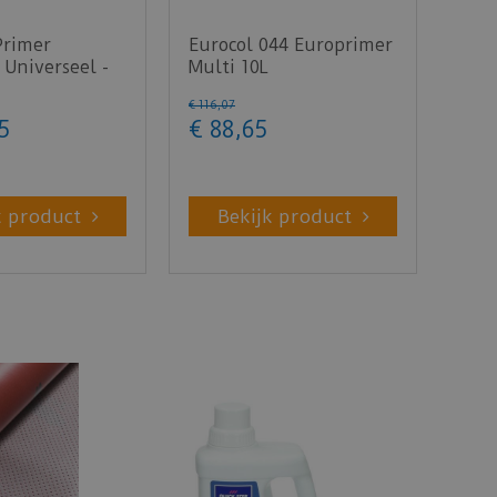
Primer
Eurocol 044 Europrimer
 Universeel -
Multi 10L
€
116
,
07
5
€
88
,
65
k product
Bekijk product