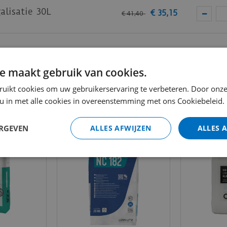
 van calciumsulfaat voor het maken van normconforme
lisatie 30L
€
35
,
15
€
41
,
40
r gebruik op geschikte:
oeren
iumoxychloride, en gietasfaltvloeren
Totaal (i
e maakt gebruik van cookies.
, watervaste lijmresten.
ruikt cookies om uw gebruikerservaring te verbeteren. Door onze
 u in met alle cookies in overeenstemming met ons Cookiebeleid.
faltvloeren tot 10 mm. Geschikt voor gebruik onder h
 voor gebruik in droge binnenruimtes. Niet gebruiken al
ERGEVEN
ALLES AFWIJZEN
ALLES 
ge werkomstandigheden, een gezond binnenklimaat en mil
che gegevens.