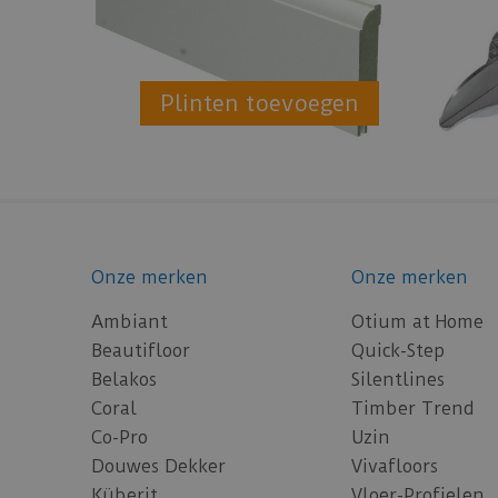
Plinten toevoegen
Onze merken
Onze merken
Ambiant
Otium at Home
Beautifloor
Quick-Step
Belakos
Silentlines
Coral
Timber Trend
Co-Pro
Uzin
Douwes Dekker
Vivafloors
Küberit
Vloer-Profielen