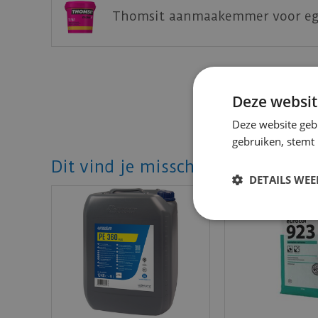
Vezelversterkt egaliseermiddel op basis
Thomsit aanmaakemmer voor ega
vloerbedekking. Thomsit AS 2 is geschikt voo
• calciumsulfaat- en cementgebonden dekvl
• dekvloeren van beton en magnesia, magnes
• houten vloeren, droge dekvloeren
Deze websit
• keramische tegels, natuursteen en terrazzo
• oude ondergronden met stevig vastzittende
Deze website geb
gebruiken, stemt
Thomsit AS 2 kan worden gebruikt op gietas
Dit vind je misschien ook mooi!
met een elastische Thomsit-lijm. Uitsluitend
DETAILS WE
aan de hoogste eisen ten aanzien van veili
Verbruik: 1,5 kg/m2 per mm laagdikte
Bekijk
hier
het productblad voor alle technis
Klik
hier
voor het veiligheidsblad.