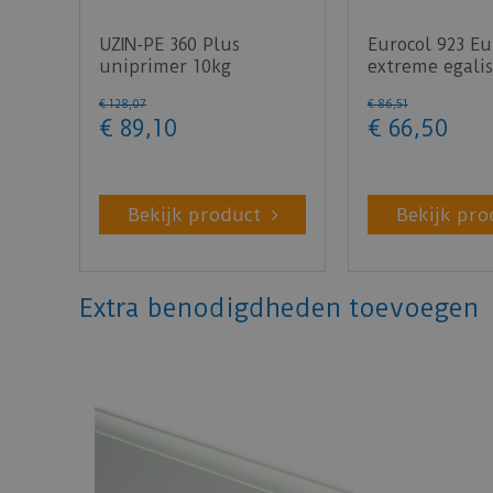
UZIN-PE 360 Plus
Eurocol 923 E
uniprimer 10kg
extreme egalis
€
128
,
07
€
86
,
51
€
89
,
10
€
66
,
50
Bekijk product
Bekijk pro
Extra benodigdheden toevoegen