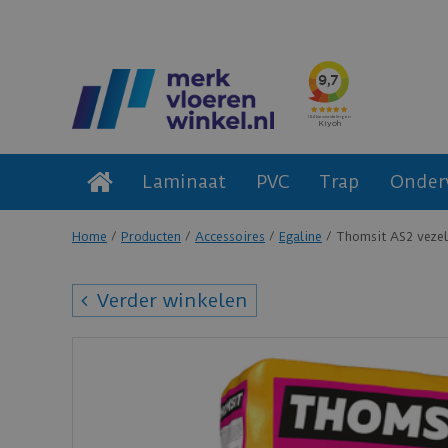
Laminaat
PVC
Trap
Onder
Home
Producten
Accessoires
Egaline
Thomsit AS2 vezelv
Verder winkelen