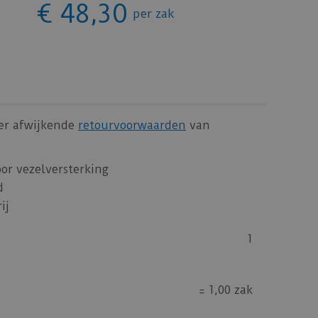
€
48
,
30
per zak
 er afwijkende
retourvoorwaarden
van
or vezelversterking
d
ij
1
=
1,00 zak