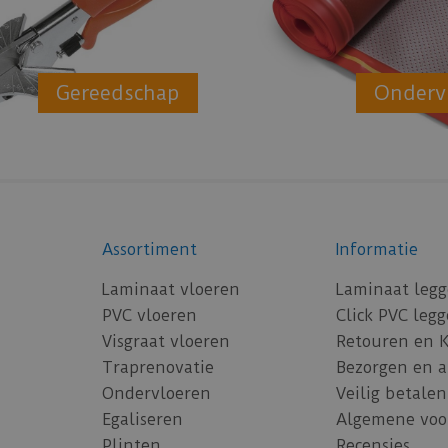
Gereedschap
Onderv
Assortiment
Informatie
Laminaat vloeren
Laminaat leg
PVC vloeren
Click PVC leg
Visgraat vloeren
Retouren en 
Traprenovatie
Bezorgen en 
Ondervloeren
Veilig betalen
Egaliseren
Algemene voo
Plinten
Recensies