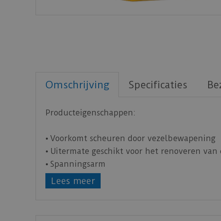
Omschrijving
Specificaties
Be
Producteigenschappen:
• Voorkomt scheuren door vezelbewapening
• Uitermate geschikt voor het renoveren va
• Spanningsarm
• Zelfvloeiend en verpompbaar
Lees meer
• Geen wachttijd na het voorstrijken van ca
Toepassingsgebied: