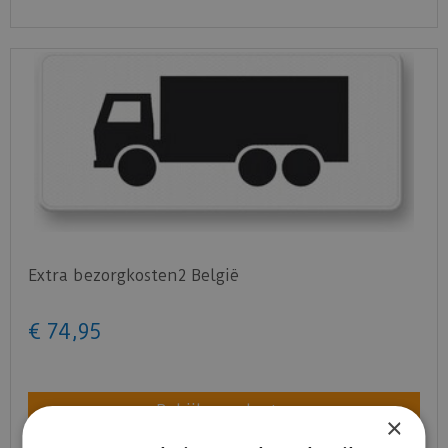
Extra bezorgkosten2 België
€
74
,
95
Bekijk product
×