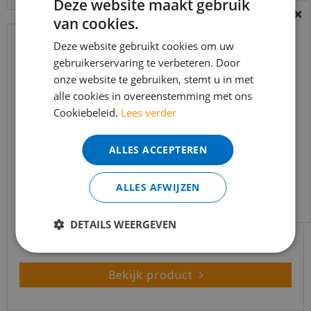
Deze website maakt gebruik
van cookies.
BEREIKBAARHEID
In verband met de vakantie periode zijn wij
Deze website gebruikt cookies om uw
gebruikerservaring te verbeteren. Door
t/m 14 augustus telefonisch helaas niet
onze website te gebruiken, stemt u in met
bereikbaar.
alle cookies in overeenstemming met ons
Bestelling worden uiteraard verwerkt
Cookiebeleid.
Lees verder
echter iets minder snel dan wat je van ons
gewend bent.
ALLES ACCEPTEREN
Voor vragen kan je ons bereiken via
email:
info@merkvloerenwinkel.nl
Bezorgkosten4 België
ALLES AFWIJZEN
€
114
,
95
DETAILS WEERGEVEN
Bekijk product