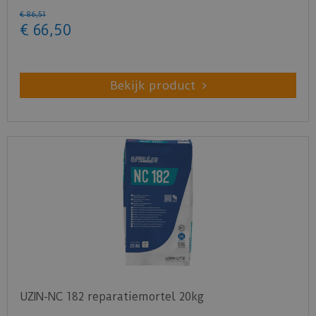
€
86
,
51
€
66
,
50
Bekijk product
UZIN-NC 182 reparatiemortel 20kg