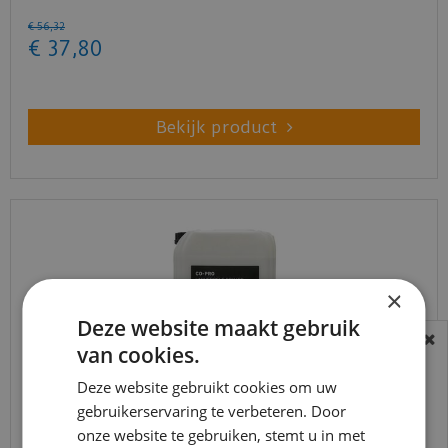
€
56
,
32
€
37
,
80
Bekijk product
×
Deze website maakt gebruik
van cookies.
BEREIKBAARHEID
In verband met de vakantie periode zijn wij
Deze website gebruikt cookies om uw
t/m 14 augustus telefonisch helaas niet
gebruikerservaring te verbeteren. Door
Co-pro - Primer kleurloos Universeel - 10kg
onze website te gebruiken, stemt u in met
bereikbaar.