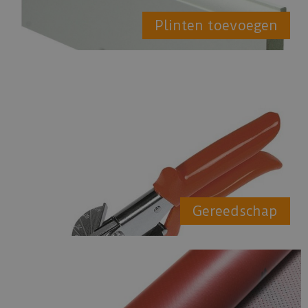
Plinten toevoegen
Gereedschap