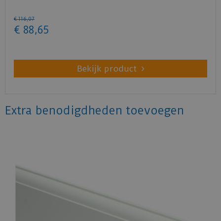
€
116
,
07
€
88
,
65
Bekijk product
Extra benodigdheden toevoegen