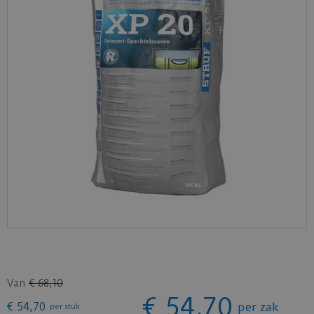
Van
€
68
,
10
€
54
,
70
€
54
,
70
per zak
per stuk