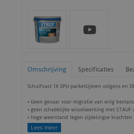
Omschrijving
Specificaties
Be
Schuifvast 1K SPU-parketlijmen volgens en DI
• Geen gevaar voor migratie van enig bestan
• geen schadelijke wisselwerking met STAUF
• hoge weerstand tegen zijdelingse krachten
• snelle ontwikkeling van de sterkte
Lees meer
• geïntegreerd vochtscherm