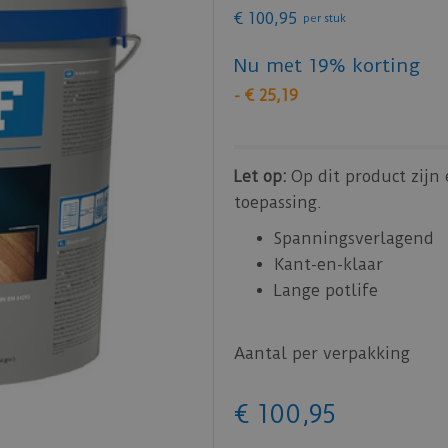
€
100
,
95
per stuk
Nu met 19% korting
-
€
25
,
19
Let op:
Op dit product zijn
toepassing.
Spanningsverlagend
Kant-en-klaar
Lange potlife
Aantal per verpakking
€
100
,
95