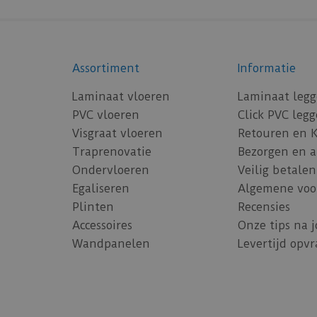
Assortiment
Informatie
Laminaat vloeren
Laminaat leg
PVC vloeren
Click PVC leg
Visgraat vloeren
Retouren en 
Traprenovatie
Bezorgen en 
Ondervloeren
Veilig betalen
Egaliseren
Algemene voo
Plinten
Recensies
Accessoires
Onze tips na 
Wandpanelen
Levertijd opv