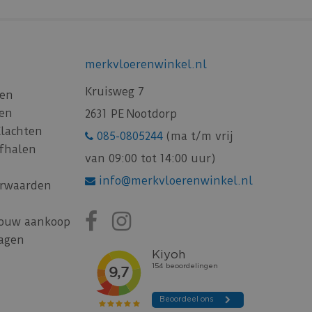
merkvloerenwinkel.nl
Kruisweg 7
gen
gen
2631 PE Nootdorp
Klachten
085-0805244
(ma t/m vrij
afhalen
van 09:00 tot 14:00 uur)
info@merkvloerenwinkel.nl
rwaarden
jouw aankoop
ragen