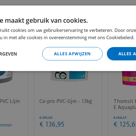
tie
e maakt gebruik van cookies.
ruikt cookies om uw gebruikerservaring te verbeteren. Door onze
 u in met alle cookies in overeenstemming met ons Cookiebeleid.
ERGEVEN
ALLES AFWIJZEN
ALLES 
 PVC Lijm
Co-pro PVC-lijm - 13kg
Thomsit 
E Aquapl
€
197
,
00
€
166
,
14
€
136
,
95
€
125
,
6
emmer