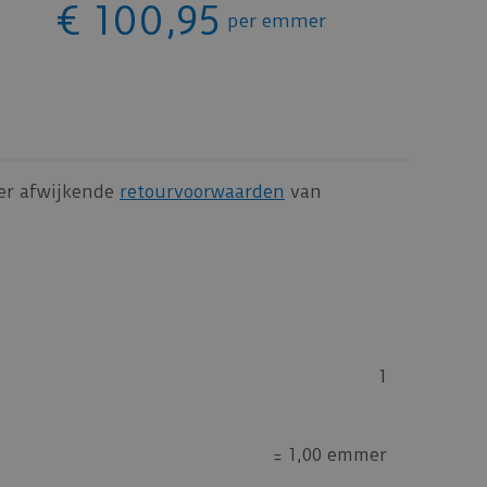
€
100
,
95
per emmer
 er afwijkende
retourvoorwaarden
van
1
=
1,00 emmer