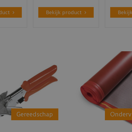
duct
Bekijk product
Bekij
Gereedschap
Onderv