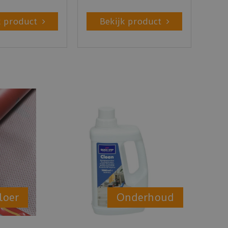
k product
Bekijk product
loer
Onderhoud