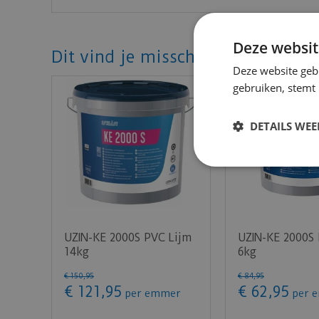
• vrij van veiligheidsmerktekens
Klik
hier
voor de uitgebreide product informa
Deze websit
Dit vind je misschien ook mooi!
Klik
hier
voor het veiligheidsblad
Deze website geb
gebruiken, stemt
DETAILS WE
UZIN-KE 2000S PVC Lijm
UZIN-KE 2000S
14kg
6kg
€
150
,
95
€
84
,
95
€
121
,
95
€
62
,
95
per emmer
per 