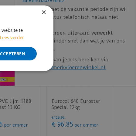
BEREIKBAARHEID
In verband met de vakantie periode zijn wij
×
t/m 14 augustus telefonisch helaas niet
bereikbaar.
 website te
Bestelling worden uiteraard verwerkt
Lees verder
echter iets minder snel dan wat je van ons
gewend bent.
ACCEPTEREN
Voor vragen kan je ons bereiken via
email:
info@merkvloerenwinkel.nl
PVC lijm K188
Eurocol 640 Eurostar
ast 13 KG
Special 12kg
€
126
,
96
5
€
96
,
85
per emmer
per emmer