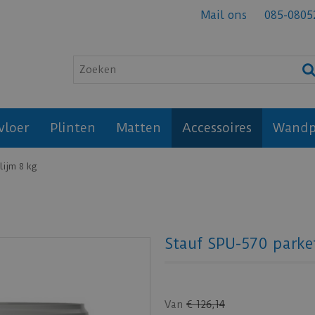
Mail ons
085-0805
vloer
Plinten
Matten
Accessoires
Wandp
lijm 8 kg
Stauf SPU-570 parket
Van
€
126
,
14