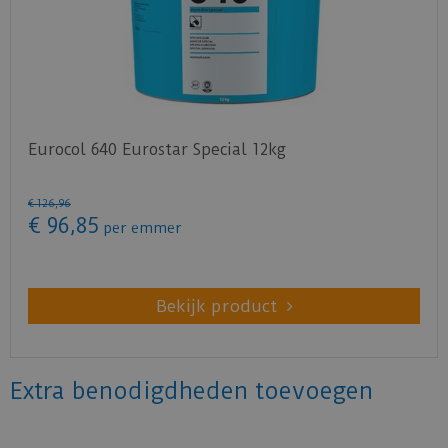
Eurocol 640 Eurostar Special 12kg
€
126
,
96
€
96
,
85
per emmer
Bekijk product
Extra benodigdheden toevoegen