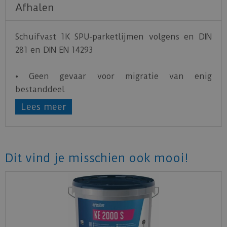
Afhalen
Schuifvast 1K SPU-parketlijmen volgens en DIN
281 en DIN EN 14293
• Geen gevaar voor migratie van enig
bestanddeel
• geen schadelijke wisselwerking met STAUF af
Lees meer
werkingen
• hoge weerstand tegen zijdelingse krachten
• snelle ontwikkeling van de sterkte
• geïntegreerd vochtscherm
Dit vind je misschien ook mooi!
• vrij van veiligheidsmerktekens
Klik
hier
voor de uitgebreide product informatie
Klik
hier
voor het veiligheidsblad