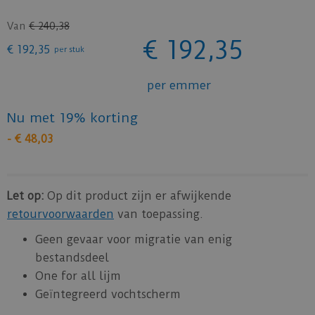
Van
€
240
,
38
€
192
,
35
€
192
,
35
per stuk
per emmer
Nu met 19% korting
-
€
48
,
03
Let op:
Op dit product zijn er afwijkende
retourvoorwaarden
van toepassing.
Geen gevaar voor migratie van enig
bestandsdeel
One for all lijm
Geïntegreerd vochtscherm