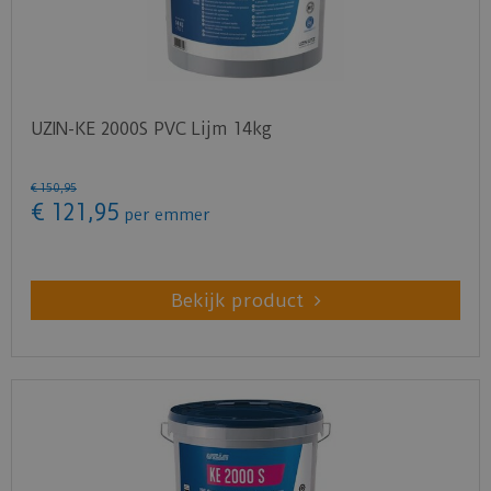
UZIN-KE 2000S PVC Lijm 14kg
€
150
,
95
€
121
,
95
per emmer
Bekijk product