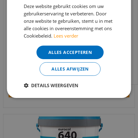
In verband met de vakantie periode zijn wij
Deze website gebruikt cookies om uw
gebruikerservaring te verbeteren. Door
t/m 14 augustus telefonisch helaas niet
onze website te gebruiken, stemt u in met
bereikbaar.
alle cookies in overeenstemming met ons
Bestelling worden uiteraard verwerkt
Cookiebeleid.
Lees verder
echter iets minder snel dan wat je van ons
Thomsit PVC lijm K188 E Aquaplast 13 KG
gewend bent.
ALLES ACCEPTEREN
Voor vragen kan je ons bereiken via
€
166
,
14
email:
info@merkvloerenwinkel.nl
€
125
,
65
per emmer
ALLES AFWIJZEN
DETAILS WEERGEVEN
Bekijk product