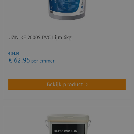
UZIN-KE 2000S PVC Lijm 6kg
€
84
,
95
€
62
,
95
per emmer
Bekijk product