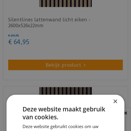
Silentlines lattenwand licht eiken -
2600x526x22mm
€
89
,
95
€
64
,
95
Bekijk product
×
Deze website maakt gebruik
van cookies.
BEREIKBAARHEID
In verband met de vakantie periode zijn wij
Deze website gebruikt cookies om uw