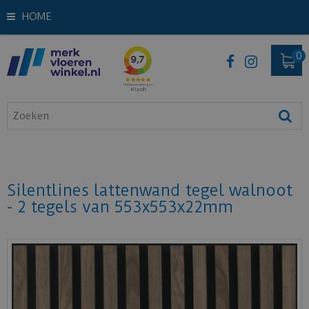
HOME
Silentlines lattenwand tegel walnoot
- 2 tegels van 553x553x22mm