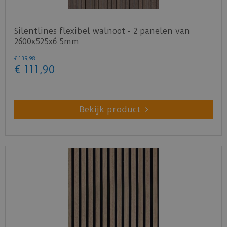
Download
hier
het onderhoudsadvies akoestische
wandpanelen.
Silentlines flexibel walnoot - 2 panelen van
2600x525x6.5mm
€
139
,
98
€
111
,
90
Bekijk product