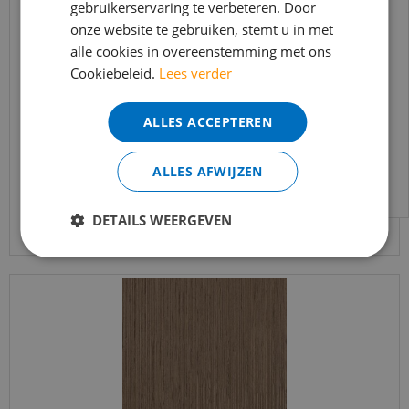
gebruikerservaring te verbeteren. Door
t/m 14 augustus telefonisch helaas niet
onze website te gebruiken, stemt u in met
bereikbaar.
alle cookies in overeenstemming met ons
Bestelling worden uiteraard verwerkt
Silentlines lattenwand walnoot - 2600x526x22mm
Cookiebeleid.
Lees verder
echter iets minder snel dan wat je van ons
gewend bent.
€
89
,
95
ALLES ACCEPTEREN
€
64
,
95
Voor vragen kan je ons bereiken via
email:
info@merkvloerenwinkel.nl
ALLES AFWIJZEN
Bekijk product
DETAILS WEERGEVEN