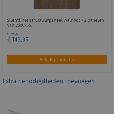
Silentlines structuurpaneel walnoot - 2 panelen
van 2600x55…
€
179
,
98
€
143
,
95
Bekijk product
Extra benodigdheden toevoegen