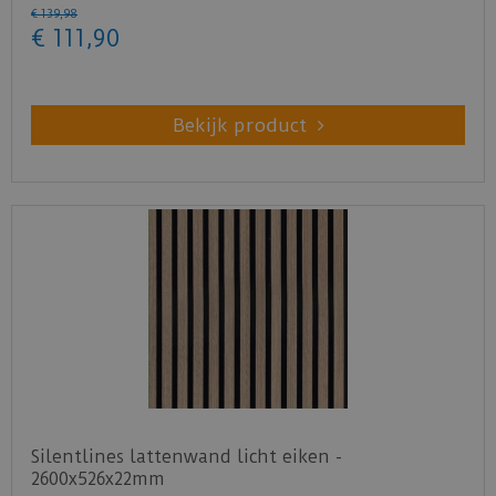
wandpanelen.
€
139
,
98
€
111
,
90
Bekijk product
Silentlines lattenwand licht eiken -
2600x526x22mm