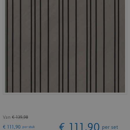
Van
€
139
,
98
€
111
,
90
€
111
,
90
per set
per stuk