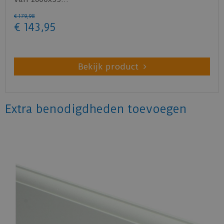
€
179
,
98
€
143
,
95
Bekijk product
Extra benodigdheden toevoegen