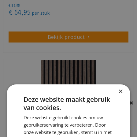
€
89
,
95
€
64
,
95
per stuk
Bekijk product
×
Deze website maakt gebruik
van cookies.
BEREIKBAARHEID
In verband met de vakantie periode zijn wij
Deze website gebruikt cookies om uw
t/m 14 augustus telefonisch helaas niet
gebruikerservaring te verbeteren. Door
Silentlines lattenwand walnoot - 2600x526x22mm
onze website te gebruiken, stemt u in met
bereikbaar.