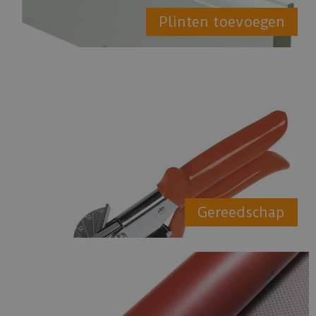
Plinten toevoegen
Gereedschap