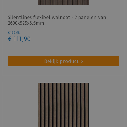
Download
hier
de montage
Silentlines flexibel walnoot - 2 panelen van
instructies akoestische wandpanelen.
2600x525x6.5mm
Download
hier
de garantievoorwaarden
€
139
,
98
akoestische wandpanelen.
€
111
,
90
Download
hier
het onderhoudsadvies akoestische
wandpanelen.
Bekijk product