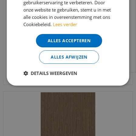
gebruikerservaring te verbeteren. Door
t/m 14 augustus telefonisch helaas niet
onze website te gebruiken, stemt u in met
bereikbaar.
alle cookies in overeenstemming met ons
Bestelling worden uiteraard verwerkt
Silentlines lattenwand walnoot - 2600x526x22mm
Cookiebeleid.
Lees verder
echter iets minder snel dan wat je van ons
gewend bent.
€
89
,
95
ALLES ACCEPTEREN
€
64
,
95
Voor vragen kan je ons bereiken via
email:
info@merkvloerenwinkel.nl
ALLES AFWIJZEN
Bekijk product
DETAILS WEERGEVEN