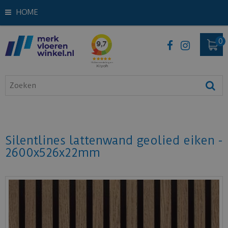
HOME
Silentlines lattenwand geolied eiken -
2600x526x22mm