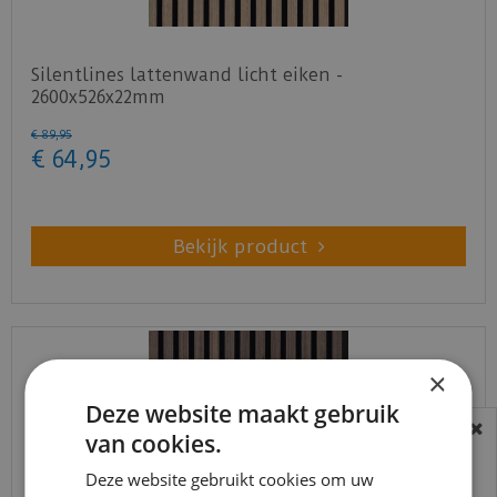
Silentlines lattenwand licht eiken -
2600x526x22mm
€
89
,
95
€
64
,
95
Bekijk product
×
Deze website maakt gebruik
van cookies.
BEREIKBAARHEID
In verband met de vakantie periode zijn wij
Deze website gebruikt cookies om uw