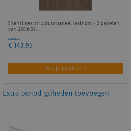
Silentlines structuurpaneel walnoot - 2 panelen
van 2600x55…
€
179
,
98
€
143
,
95
Bekijk product
Extra benodigdheden toevoegen