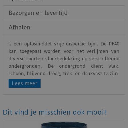
Bezorgen en levertijd
Afhalen
Is een oplosmiddel vrije dispersie lijm. De PF40
kan toegepast worden voor het verlijmen van
diverse soorten vloerbedekking op verschillende
ondergronden. De ondergrond dient vlak,
schoon, blijvend droog, trek- en drukvast te zijn.
Gesloten vloerbedekkingen zoals linoleum en
Lees meer
cushion vinyl, vereisen een vocht absorberende
ondergrond.
Verbruik:
Ca. 300-450 gram per m²
Dit vind je misschien ook mooi!
Geheel oplosmiddelvrij
Optimaal verwerkersvriendelijk