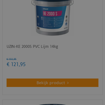
Snelle en hoge aanvangskleefkracht
Bureaurolstoelvast
Uitgebalanceerde opentijd van circa 15
minuten
Klik
hier
voor het infoblad.
Klik
hier
voor het veiligheidsblad.
UZIN-KE 2000S PVC Lijm 14kg
€
150
,
95
€
121
,
95
Bekijk product