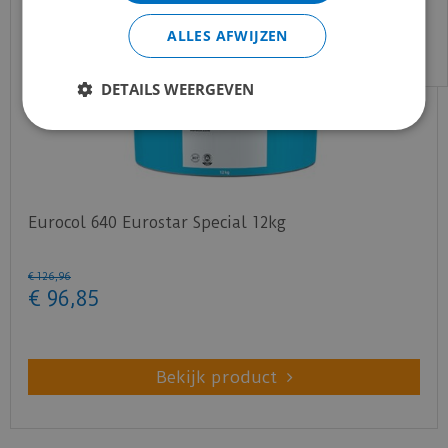
email:
info@merkvloerenwinkel.nl
ALLES AFWIJZEN
DETAILS WEERGEVEN
Eurocol 640 Eurostar Special 12kg
€
126
,
96
€
96
,
85
Bekijk product