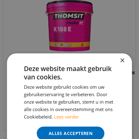
×
Thomsit PVC lijm K188 E Aquaplast 13 KG
Deze website maakt gebruik
van cookies.
BEREIKBAARHEID
€
166
,
14
In verband met de vakantie periode zijn wij
Deze website gebruikt cookies om uw
€
125
,
65
gebruikerservaring te verbeteren. Door
t/m 14 augustus telefonisch helaas niet
onze website te gebruiken, stemt u in met
bereikbaar.
alle cookies in overeenstemming met ons
Bestelling worden uiteraard verwerkt
Bekijk product
Cookiebeleid.
Lees verder
echter iets minder snel dan wat je van ons
gewend bent.
ALLES ACCEPTEREN
Voor vragen kan je ons bereiken via