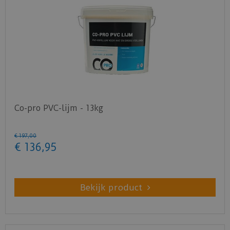
Co-pro PVC-lijm - 13kg
€
197
,
00
€
136
,
95
Bekijk product