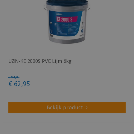
UZIN-KE 2000S PVC Lijm 6kg
€
84
,
95
€
62
,
95
Bekijk product