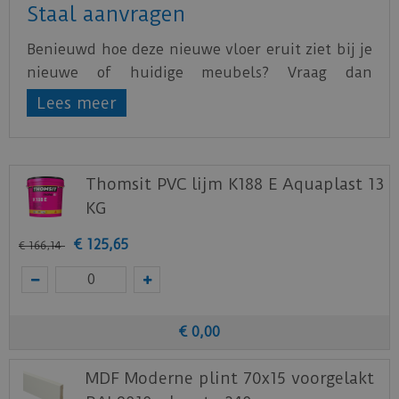
Staal aanvragen
Benieuwd hoe deze nieuwe vloer eruit ziet bij je
nieuwe of huidige meubels? Vraag dan
nu
hier
een staal op van deze vloer bij Otium at
Lees meer
Home.
Thomsit PVC lijm K188 E Aquaplast 13
KG
€
125
,
65
€
166
,
14
€
0
,
00
MDF Moderne plint 70x15 voorgelakt