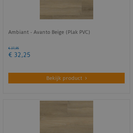
Ambiant - Avanto Beige (Plak PVC)
€
37
,
95
€
32
,
25
Bekijk product