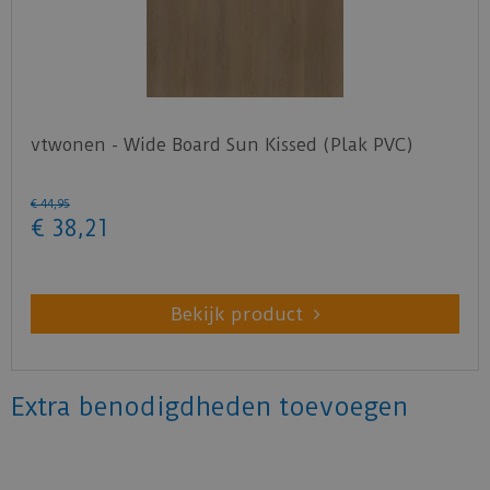
vtwonen - Wide Board Sun Kissed (Plak PVC)
€
44
,
95
€
38
,
21
Bekijk product
Extra benodigdheden toevoegen