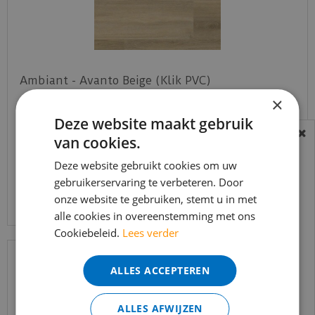
Ambiant - Avanto Beige (Klik PVC)
×
€
49
,
95
Deze website maakt gebruik
€
42
,
45
van cookies.
BEREIKBAARHEID
In verband met de vakantie periode zijn wij
Deze website gebruikt cookies om uw
gebruikerservaring te verbeteren. Door
t/m 14 augustus telefonisch helaas niet
Bekijk product
onze website te gebruiken, stemt u in met
bereikbaar.
alle cookies in overeenstemming met ons
Bestelling worden uiteraard verwerkt
Cookiebeleid.
Lees verder
echter iets minder snel dan wat je van ons
gewend bent.
ALLES ACCEPTEREN
Voor vragen kan je ons bereiken via
email:
info@merkvloerenwinkel.nl
ALLES AFWIJZEN