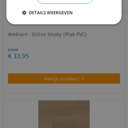
DETAILS WEERGEVEN
Ambiant - Estino Smoky (Plak PVC)
€
39
,
95
€
33
,
95
Bekijk product