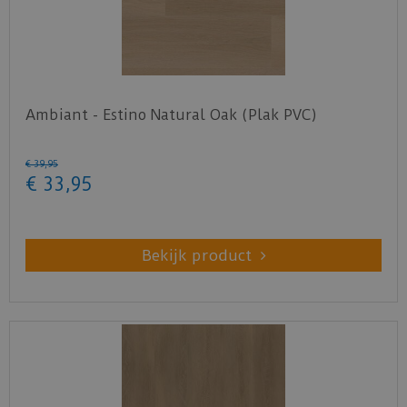
Ambiant - Estino Natural Oak (Plak PVC)
€
39
,
95
€
33
,
95
Bekijk product