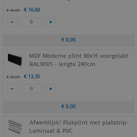
€
10
,
60
€
14
,
60
€
0
,
00
MDF Moderne plint 90x15 voorgelakt
RAL9005 - lengte 240cm
€
13
,
35
€
18
,
50
€
0
,
00
Afwerklijst/ Plakplint met plakstrip-
Laminaat & PVC