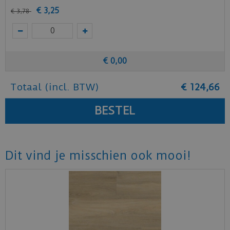
€
3
,
25
€
3
,
78
€
0
,
00
Totaal (incl. BTW)
€
124
,
66
Dit vind je misschien ook mooi!