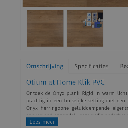
Omschrijving
Specificaties
Be
Otium at Home Klik PVC
Ontdek de Onyx plank Rigid in warm lichtb
prachtig in een huiselijke setting met een 
Onyx herringbone geluiddempende eigensc
aanvoelend oppervlak, eenvoudig onderhoud
Lees meer
van een geïntegreerde ondervloer.