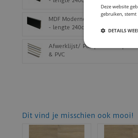
- lengte 240cm
Deze website geb
gebruiken, stemt
MDF Moderne plint 90x15 voorg
- lengte 240cm
DETAILS WE
Afwerklijst/ Plakplint met plaks
& PVC
Dit vind je misschien ook mooi!