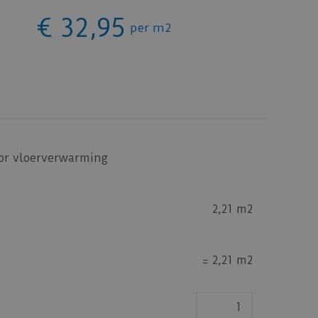
€
32
,
95
per m2
oor vloerverwarming
2,21 m2
=
2,21 m2