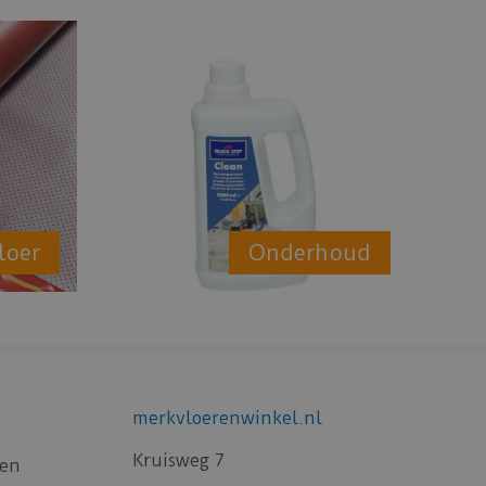
loer
Onderhoud
merkvloerenwinkel.nl
Kruisweg 7
gen