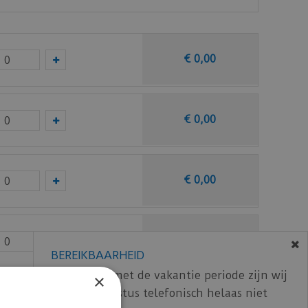
€
0
,
00
taal op van deze vloer bij Otium at Home.
€
0
,
00
€
0
,
00
€
0
,
00
BEREIKBAARHEID
In verband met de vakantie periode zijn wij
×
t/m 14 augustus telefonisch helaas niet
€
0
,
00