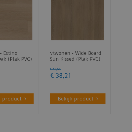
- Estino
vtwonen - Wide Board
Oak (Plak PVC)
Sun Kissed (Plak PVC)
€
44
,
95
€
38
,
21
k product
Bekijk product