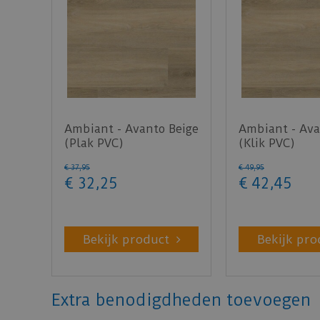
Ambiant - Avanto Beige
Ambiant - Ava
(Plak PVC)
(Klik PVC)
€
37
,
95
€
49
,
95
€
32
,
25
€
42
,
45
Bekijk product
Bekijk pro
Extra benodigdheden toevoegen