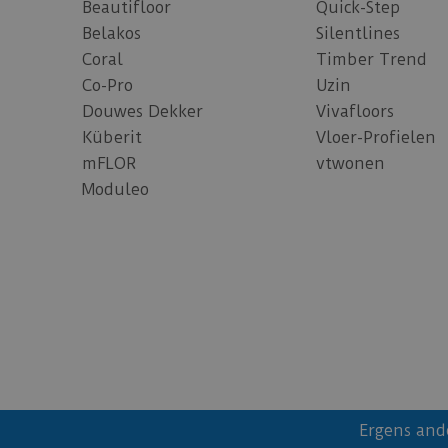
Beautifloor
Quick-Step
Belakos
Silentlines
Coral
Timber Trend
Co-Pro
Uzin
Douwes Dekker
Vivafloors
Küberit
Vloer-Profielen
mFLOR
vtwonen
Moduleo
Ergens and