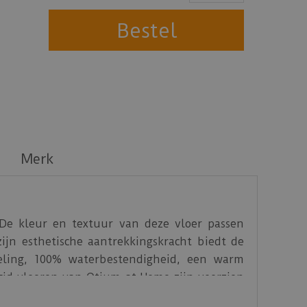
Merk
 De kleur en textuur van deze vloer passen
zijn esthetische aantrekkingskracht biedt de
eling, 100% waterbestendigheid, een warm
id vloeren van Otium at Home zijn voorzien