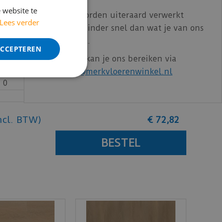
bereikbaar.
 website te
Bestelling worden uiteraard verwerkt
Lees verder
echter iets minder snel dan wat je van ons
€
0
,
00
gewend bent.
ACCEPTEREN
Voor vragen kan je ons bereiken via
email:
info@merkvloerenwinkel.nl
€
0
,
00
ncl. BTW)
€
72
,
82