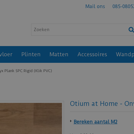
Mail ons
085-0805
vloer
Plinten
Matten
Accessoires
Wandp
x Plank SPC Rigid (Klik PVC)
Otium at Home - Ony
Bereken aantal M2