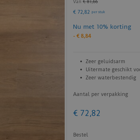
Van
€
81
,
66
€
72
,
82
per stuk
Nu met 10% korting
-
€
8
,
84
Zeer geluidsarm
Uitermate geschikt v
Zeer waterbestendig
Aantal per verpakking
€
72
,
82
Bestel