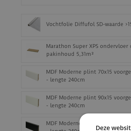
Klik
hier
voor het productblad.
Klik
hier
voor de leginstructies.
Vochtfolie Diffufol SD-waarde >
Staal aanvragen
Benieuwd hoe deze nieuwe vloer eruit ziet 
Marathon Super XPS ondervloer 
pakinhoud 5,31m²
MDF Moderne plint 70x15 voorge
- lengte 240cm
MDF Moderne plint 90x15 voorge
- lengte 240cm
MDF Moderne plint 70x15 voorg
Deze websit