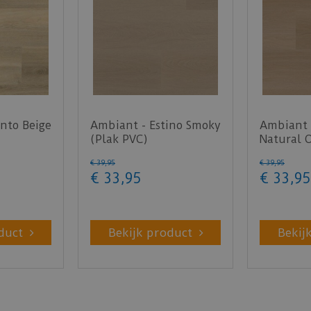
nto Beige
Ambiant - Estino Smoky
Ambiant 
(Plak PVC)
Natural 
€
39
,
95
€
39
,
95
€
33
,
95
€
33
,
95
duct
Bekijk product
Bekij