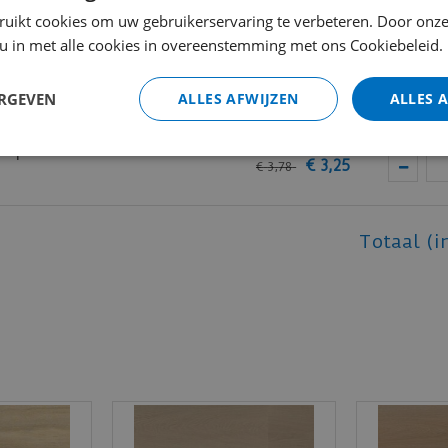
ruikt cookies om uw gebruikerservaring te verbeteren. Door onze
 u in met alle cookies in overeenstemming met ons Cookiebeleid.
elakt RAL9005
€
13
,
35
€
18
,
50
ERGEVEN
ALLES AFWIJZEN
ALLES 
trip- Laminaat
€
3
,
25
€
3
,
78
Totaal (i