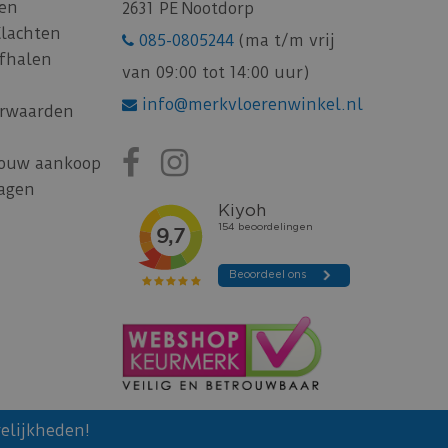
gen
2631 PE Nootdorp
Klachten
085-0805244
(ma t/m vrij
afhalen
van 09:00 tot 14:00 uur)
info@merkvloerenwinkel.nl
rwaarden
jouw aankoop
ragen
elijkheden!