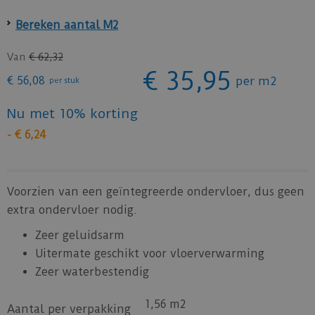
Bereken aantal M2
Van
€
62
,
32
€
35
,
95
€
56
,
08
per m2
per stuk
Nu met 10% korting
-
€
6
,
24
Voorzien van een geïntegreerde ondervloer, dus geen
extra ondervloer nodig.
Zeer geluidsarm
Uitermate geschikt voor vloerverwarming
Zeer waterbestendig
1,56 m2
Aantal per verpakking