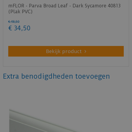
mFLOR - Parva Broad Leaf - Dark Sycamore 40813
(Plak PVC)
€
48
,
50
€
34
,
50
Bekijk product
Extra benodigdheden toevoegen