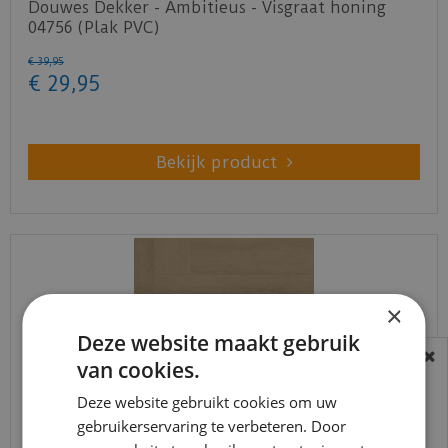
Douwes Dekker - Ambitieus - Visgraat honing
04756 (Plak PVC)
€
39
,
95
€
29
,
95
Bekijk product
×
Deze website maakt gebruik
van cookies.
BEREIKBAARHEID
In verband met de vakantie periode zijn wij
Deze website gebruikt cookies om uw
gebruikerservaring te verbeteren. Door
t/m 14 augustus telefonisch helaas niet