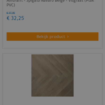
Ambiant - Spigato Navaro Beige - Visgraat (Plak
PVC)
€
37
,
95
€
32
,
25
Bekijk product