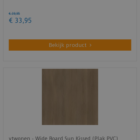
€
39
,
95
€
33
,
95
Bekijk product
vtwonen - Wide Board Sun Kissed (Plak PVC)