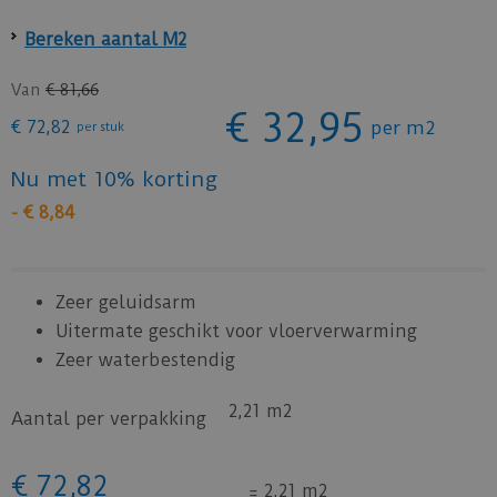
Bereken aantal M2
Van
€
81
,
66
€
32
,
95
€
72
,
82
per m2
per stuk
Nu met 10% korting
-
€
8
,
84
Zeer geluidsarm
Uitermate geschikt voor vloerverwarming
Zeer waterbestendig
2,21 m2
Aantal per verpakking
€
72
,
82
=
2,21 m2