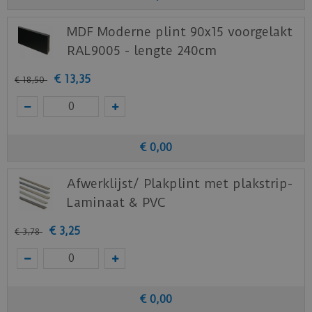
MDF Moderne plint 90x15 voorgelakt
RAL9005 - lengte 240cm
€
13
,
35
€
18
,
50
€
0
,
00
Afwerklijst/ Plakplint met plakstrip-
Laminaat & PVC
€
3
,
25
€
3
,
78
€
0
,
00