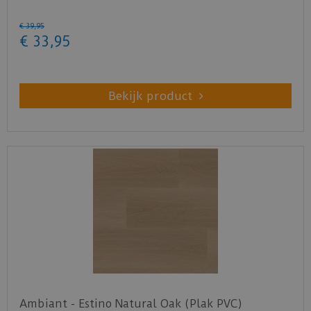
€
39
,
95
€
33
,
95
Bekijk product
Ambiant - Estino Natural Oak (Plak PVC)