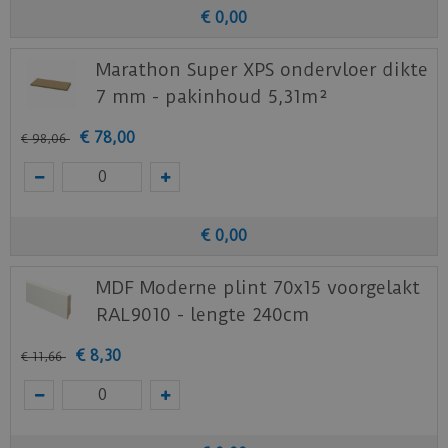
Klik
hier
voor het productblad.
€
0
,
00
Klik
hier
voor de leginstructies.
Marathon Super XPS ondervloer dikte
Staal aanvragen
7 mm - pakinhoud 5,31m²
Benieuwd hoe deze nieuwe vloer eruit ziet bij je
€
78
,
00
€
98
,
06
nieuwe of huidige meubels? Vraag dan
nu
hier
een staal op van deze vloer bij Otium at
Home.
€
0
,
00
MDF Moderne plint 70x15 voorgelakt
RAL9010 - lengte 240cm
€
8
,
30
€
11
,
66