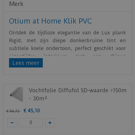
Merk
Otium at Home Klik PVC
Ontdek de tijdloze elegantie van de Lux plank
Rigid, met zijn diepe donkerbruine tint en
subtiele koele ondertoon, perfect geschikt voor
eigentijdse interieurs met een chique
Lees meer
uitstraling. Deze vloer biedt niet alleen stijl,
maar ook praktische voordelen zoals
geluiddemping, compatibiliteit met
vloerverwarming en -koeling, 100%
Vochtfolie Diffufol SD-waarde >150m
waterbestendigheid, een warm aanvoelend
- 30m²
oppervlak, eenvoudig onderhoud en een
€
45
,
10
duurzaam, natuurgetrouw ontwerp. De SPC rigid
€
56
,
72
vloeren van Otium at Home zijn voorzien van
een geïntegreerde ondervloer.