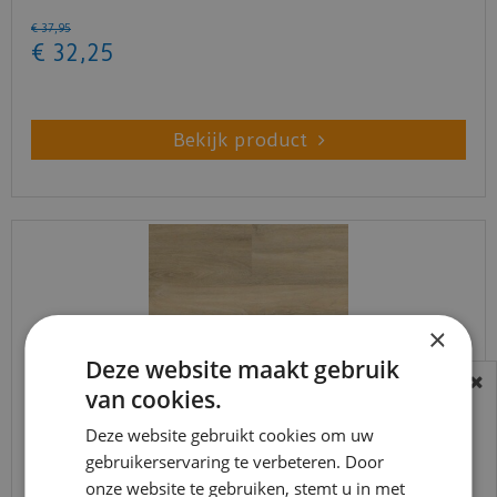
€
37
,
95
€
32
,
25
Bekijk product
×
Deze website maakt gebruik
van cookies.
BEREIKBAARHEID
In verband met de vakantie periode zijn wij
Deze website gebruikt cookies om uw
t/m 14 augustus telefonisch helaas niet
gebruikerservaring te verbeteren. Door
Ambiant - Avanto Beige (Klik PVC)
onze website te gebruiken, stemt u in met
bereikbaar.