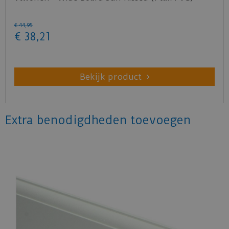
€
44
,
95
€
38
,
21
Bekijk product
Extra benodigdheden toevoegen