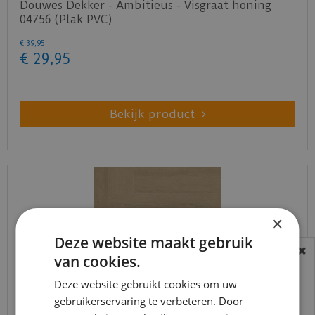
Douwes Dekker - Ambitieus - Visgraat honing
04756 (Plak PVC)
€
39
,
95
€
29
,
95
Bekijk product
×
Deze website maakt gebruik
van cookies.
BEREIKBAARHEID
In verband met de vakantie periode zijn wij
Deze website gebruikt cookies om uw
t/m 14 augustus telefonisch helaas niet
gebruikerservaring te verbeteren. Door