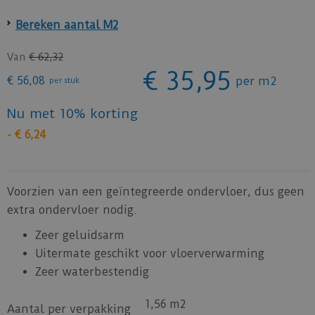
Bereken aantal M2
Van
€
62
,
32
€
35
,
95
€
56
,
08
per m2
per stuk
Nu met 10% korting
-
€
6
,
24
Voorzien van een geïntegreerde ondervloer, dus geen
extra ondervloer nodig.
Zeer geluidsarm
Uitermate geschikt voor vloerverwarming
Zeer waterbestendig
1,56 m2
Aantal per verpakking