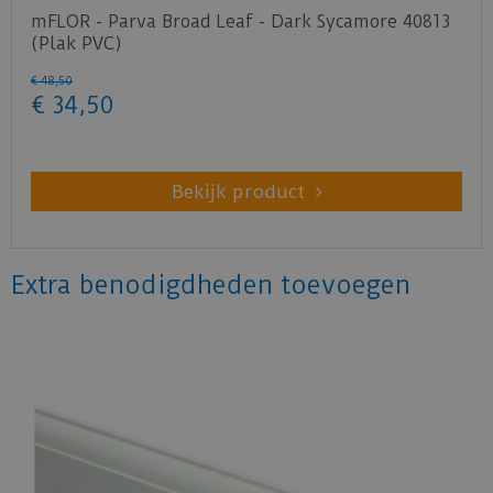
mFLOR - Parva Broad Leaf - Dark Sycamore 40813
(Plak PVC)
€
48
,
50
€
34
,
50
Bekijk product
Extra benodigdheden toevoegen