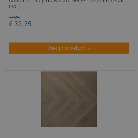
Ambiant - Spigato Navaro Beige - Visgraat (Plak
PVC)
€
37
,
95
€
32
,
25
Bekijk product