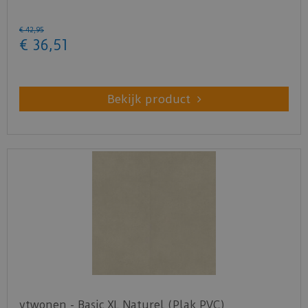
€
42
,
95
€
36
,
51
Bekijk product
vtwonen - Basic XL Naturel (Plak PVC)