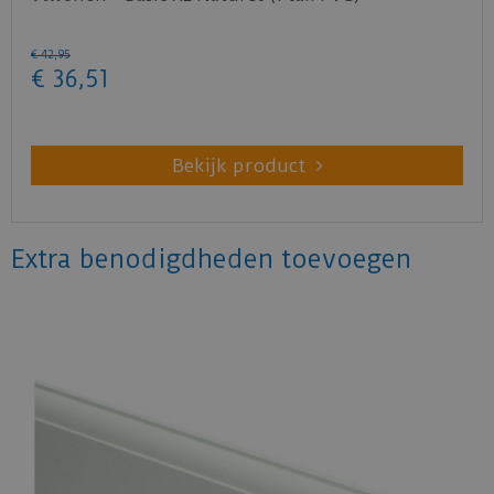
€
42
,
95
€
36
,
51
Bekijk product
Extra benodigdheden toevoegen