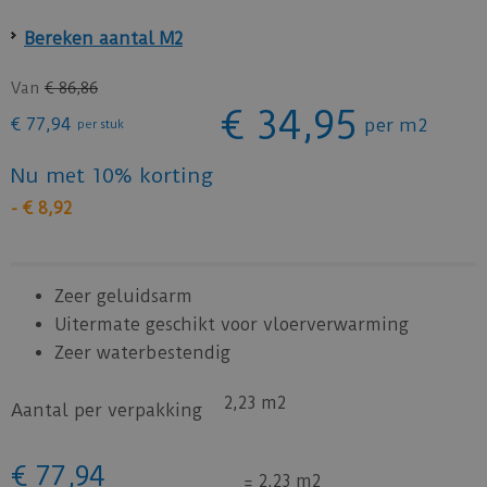
Bereken aantal M2
Van
€
86
,
86
€
34
,
95
€
77
,
94
per m2
per stuk
Nu met 10% korting
-
€
8
,
92
Zeer geluidsarm
Uitermate geschikt voor vloerverwarming
Zeer waterbestendig
2,23 m2
Aantal per verpakking
€
77
,
94
=
2,23 m2