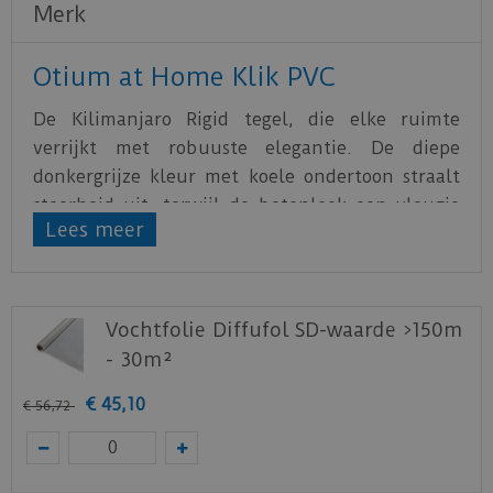
Merk
Otium at Home Klik PVC
De Kilimanjaro Rigid tegel, die elke ruimte
verrijkt met robuuste elegantie. De diepe
donkergrijze kleur met koele ondertoon straalt
stoerheid uit, terwijl de betonlook een vleugje
Lees meer
industriële flair toevoegt. Deze vloer is perfect
voor een minimalistisch, modern interieur. De
Kilimanjaro tegel biedt geluiddempende
eigenschappen, is geschikt voor vloerverwarming
Vochtfolie Diffufol SD-waarde >150m
en -koeling, is 100% waterbestendig, voelt warm
- 30m²
aan, is hygiënisch en gemakkelijk te
€
45
,
10
onderhouden, en combineert duurzaamheid met
€
56
,
72
een natuurgetrouwe uitstraling. De SPC rigid
vloeren van Otium at Home zijn voorzien van
een geïntegreerde ondervloer.