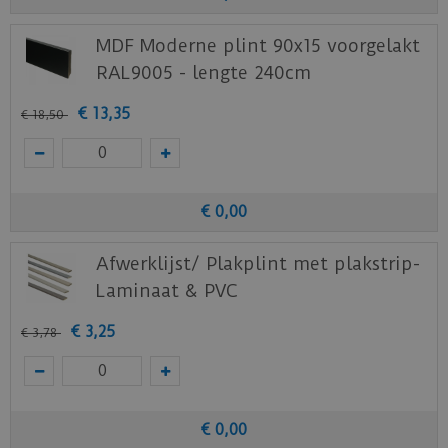
MDF Moderne plint 90x15 voorgelakt
RAL9005 - lengte 240cm
€
13
,
35
€
18
,
50
€
0
,
00
Afwerklijst/ Plakplint met plakstrip-
Laminaat & PVC
€
3
,
25
€
3
,
78
€
0
,
00