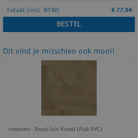
Totaal (incl. BTW)
€
77
,
94
Dit vind je misschien ook mooi!
vtwonen - Royal Sun Kissed (Plak PVC)