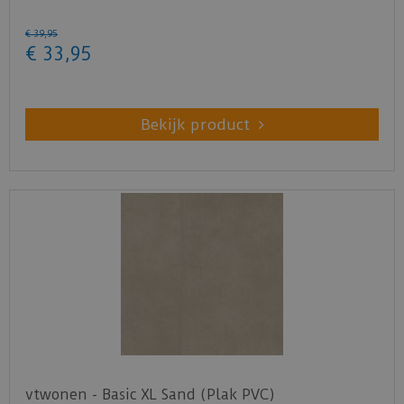
€
39
,
95
€
33
,
95
Bekijk product
vtwonen - Basic XL Sand (Plak PVC)