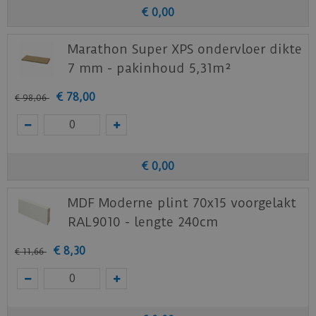
€
0
,
00
Klik
hier
voor het productblad.
Marathon Super XPS ondervloer dikte
Klik
hier
voor de leginstructies.
7 mm - pakinhoud 5,31m²
Staal aanvragen
€
78
,
00
€
98
,
06
Benieuwd hoe deze nieuwe vloer eruit ziet bij je
nieuwe of huidige meubels? Vraag dan
nu
hier
een staal op van deze vloer bij Otium at
Home.
€
0
,
00
MDF Moderne plint 70x15 voorgelakt
RAL9010 - lengte 240cm
€
8
,
30
€
11
,
66