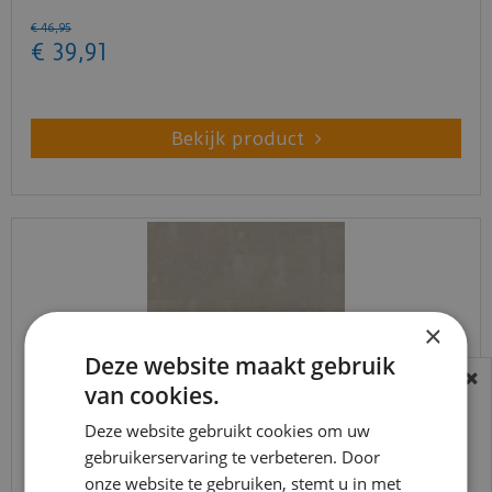
€
46
,
95
€
39
,
91
Bekijk product
×
Deze website maakt gebruik
van cookies.
BEREIKBAARHEID
In verband met de vakantie periode zijn wij
Deze website gebruikt cookies om uw
t/m 14 augustus telefonisch helaas niet
gebruikerservaring te verbeteren. Door
Ambiant - Piero Beige (Klik PVC)
onze website te gebruiken, stemt u in met
bereikbaar.