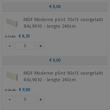
Benieuwd hoe deze nieuwe vloer eruit ziet bij je
€
0
,
00
nieuwe of huidige meubels? Vraag dan
nu
hier
een staal op van deze vloer bij Otium at
MDF Moderne plint 70x15 voorgelakt
Home.
RAL9010 - lengte 240cm
€
8
,
30
€
11
,
66
€
0
,
00
MDF Moderne plint 90x15 voorgelakt
RAL9010 - lengte 240cm
€
9
,
80
€
14
,
34