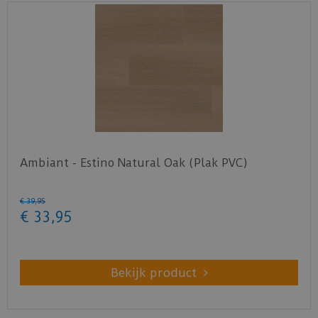
Ambiant - Estino Natural Oak (Plak PVC)
€
39
,
95
€
33
,
95
Bekijk product