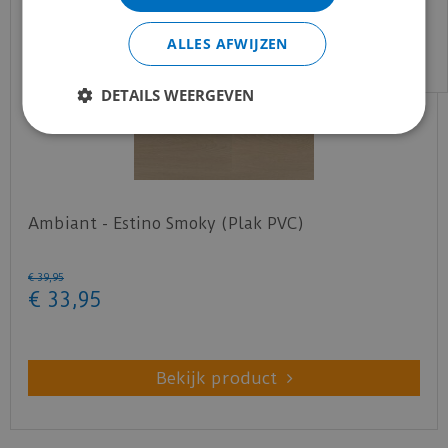
Voor vragen kan je ons bereiken via
email:
info@merkvloerenwinkel.nl
ALLES AFWIJZEN
DETAILS WEERGEVEN
Ambiant - Estino Smoky (Plak PVC)
€
39
,
95
€
33
,
95
Bekijk product