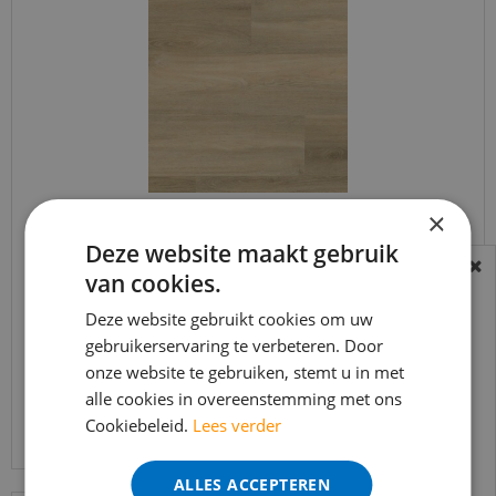
×
Ambiant - Avanto Beige (Klik PVC)
Deze website maakt gebruik
van cookies.
BEREIKBAARHEID
€
49
,
95
In verband met de vakantie periode zijn wij
Deze website gebruikt cookies om uw
€
42
,
45
t/m 14 augustus telefonisch helaas niet
gebruikerservaring te verbeteren. Door
onze website te gebruiken, stemt u in met
bereikbaar.
alle cookies in overeenstemming met ons
Bestelling worden uiteraard verwerkt
Bekijk product
Cookiebeleid.
Lees verder
echter iets minder snel dan wat je van ons
gewend bent.
ALLES ACCEPTEREN