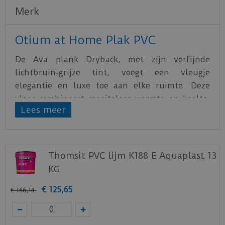
Merk
Otium at Home Plak PVC
De Ava plank Dryback, met zijn verfijnde
lichtbruin-grijze tint, voegt een vleugje
elegantie en luxe toe aan elke ruimte. Deze
vloer combineert moeiteloos warmte en koelte,
Lees meer
is geluiddempend, geschikt voor
vloerverwarming en -koeling, 100%
waterbestendig, voelt warm aan, is hygiënisch
en eenvoudig te onderhouden, en biedt
Thomsit PVC lijm K188 E Aquaplast 13
bovendien slijtvastheid en een natuurgetrouwe
KG
uitstraling voor jarenlang plezier.
€
125
,
65
€
166
,
14
Klik
hier
voor de leginstructies.
Staal aanvragen