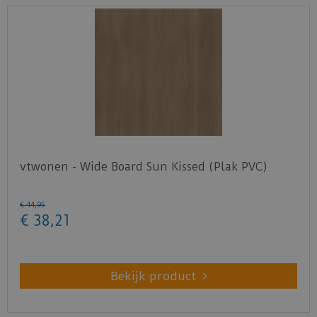
vtwonen - Wide Board Sun Kissed (Plak PVC)
€
44
,
95
€
38
,
21
Bekijk product