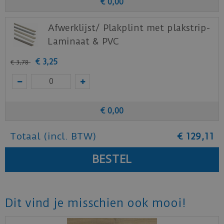
€
0
,
00
Afwerklijst/ Plakplint met plakstrip-
Laminaat & PVC
€
3
,
25
€
3
,
78
€
0
,
00
Totaal (incl. BTW)
€
129
,
11
Dit vind je misschien ook mooi!