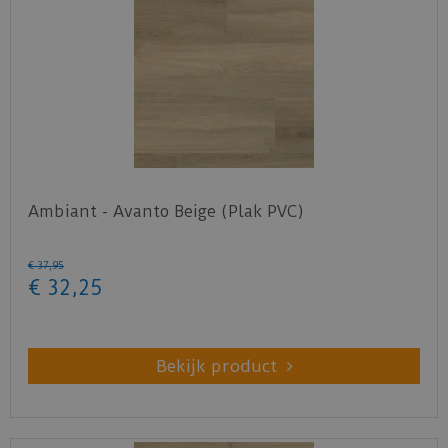
Ambiant - Avanto Beige (Plak PVC)
€
37
,
95
€
32
,
25
Bekijk product