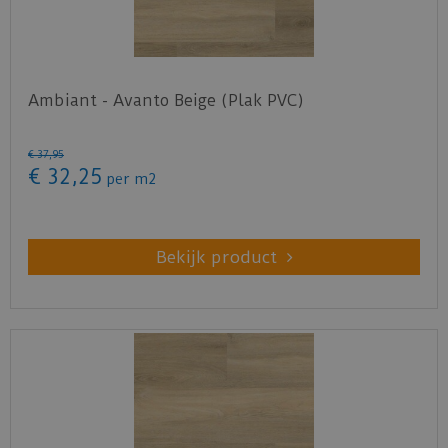
Ambiant - Avanto Beige (Plak PVC)
€
37
,
95
€
32
,
25
per m2
Bekijk product