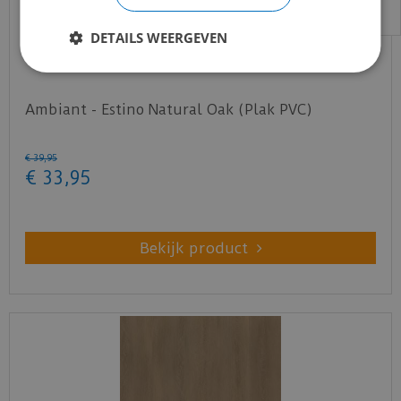
DETAILS WEERGEVEN
Ambiant - Estino Natural Oak (Plak PVC)
€
39
,
95
€
33
,
95
Bekijk product