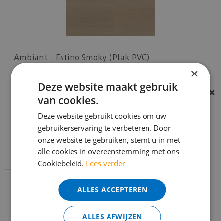
Ambiant - Estino Smoky (Plak PVC)
×
Deze website maakt gebruik
€
39
,
95
€
33
,
95
van cookies.
BEREIKBAARHEID
In verband met de vakantie periode zijn wij
Deze website gebruikt cookies om uw
t/m 14 augustus telefonisch helaas niet
gebruikerservaring te verbeteren. Door
Bekijk product
onze website te gebruiken, stemt u in met
bereikbaar.
alle cookies in overeenstemming met ons
Bestelling worden uiteraard verwerkt
Cookiebeleid.
Lees verder
echter iets minder snel dan wat je van ons
gewend bent.
ALLES ACCEPTEREN
Voor vragen kan je ons bereiken via
email:
info@merkvloerenwinkel.nl
ALLES AFWIJZEN