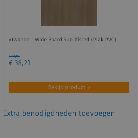
vtwonen - Wide Board Sun Kissed (Plak PVC)
€
44
,
95
€
38
,
21
Bekijk product
Extra benodigdheden toevoegen