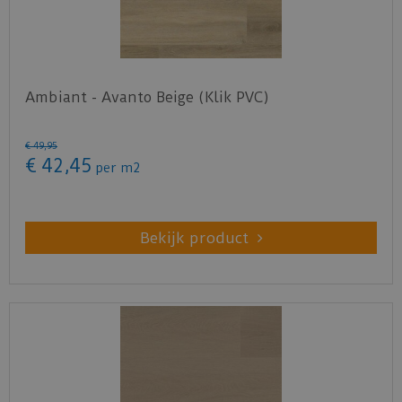
Ambiant - Avanto Beige (Klik PVC)
€
49
,
95
€
42
,
45
per m2
Bekijk product