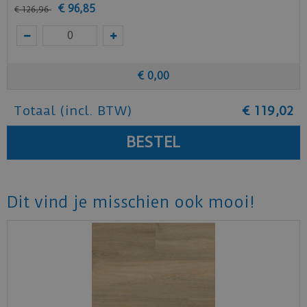
€
96
,
85
€
126
,
96
Staal aanvragen
Benieuwd hoe deze mFLOR PVC vloer bij jou
thuis past? Vraag
hier
gratis stalen aan bij
€
0
,
00
mFLOR.
Totaal (incl. BTW)
€
119
,
02
Dit vind je misschien ook mooi!