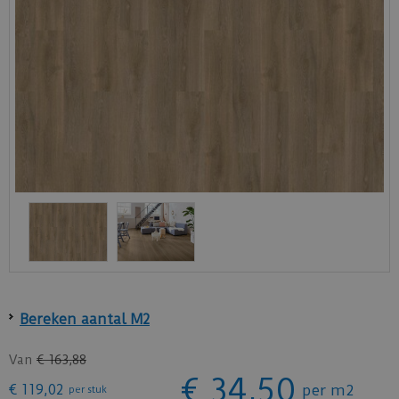
Bereken aantal M2
Van
€
163
,
88
€
34
,
50
€
119
,
02
per m2
per stuk