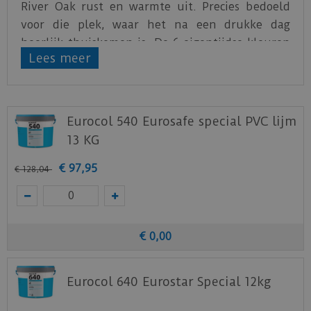
River Oak rust en warmte uit. Precies bedoeld
voor die plek, waar het na een drukke dag
heerlijk thuiskomen is. De 6 eigentijdse kleuren
Lees meer
geven je interieur de sfeer die het verdient.
Varieer met afmetingen of legpatronen, de River
Oak is ook verkrijgbaar in een 2,5 mm dikke
Eurocol 540 Eurosafe special PVC lijm
versie met extra grote stroken en in gewone en
13 KG
XL visgraatstroken. De creatieve mogelijkheden
zijn eindeloos.
€
97
,
95
€
128
,
04
Download
hier
de leginstructie.
Download
hier
de vloerverwarming informatie.
Download
hier
de onderhoudsinstructie.
€
0
,
00
Download
hier
de garantievoorwaarden.
Eurocol 640 Eurostar Special 12kg
Staal aanvragen