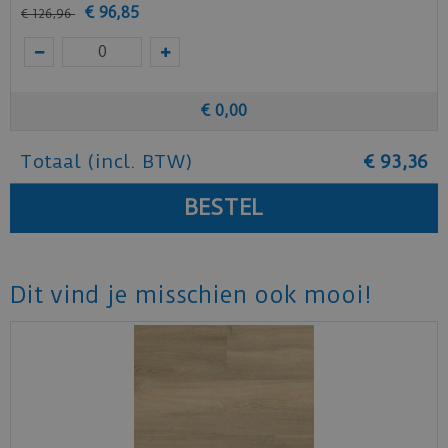
Benieuwd hoe deze mFLOR PVC vloer bij jou
€
96
,
85
€
126
,
96
thuis past? Vraag
hier
gratis stalen aan bij
mFLOR.
€
0
,
00
Totaal (incl. BTW)
€
93
,
36
Dit vind je misschien ook mooi!