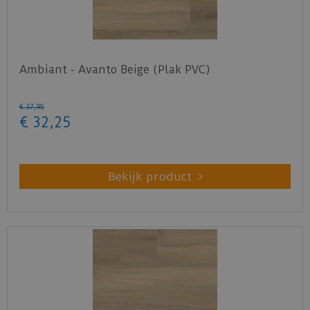
Ambiant - Avanto Beige (Plak PVC)
€
37
,
95
€
32
,
25
Bekijk product