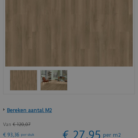
Bereken aantal M2
Van
€
120
,
07
€
27
,
95
€
93
,
36
per m2
per stuk