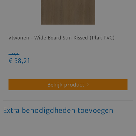
vtwonen - Wide Board Sun Kissed (Plak PVC)
€
44
,
95
€
38
,
21
Bekijk product
Extra benodigdheden toevoegen