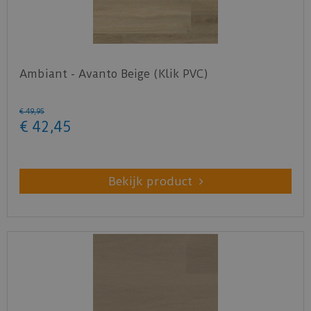
Ambiant - Avanto Beige (Klik PVC)
€
49
,
95
€
42
,
45
Bekijk product