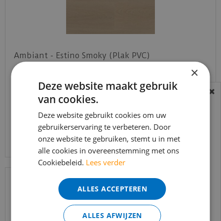
Ambiant - Estino Smoky (Plak PVC)
×
Deze website maakt gebruik
€
39
,
95
€
33
,
95
van cookies.
BEREIKBAARHEID
In verband met de vakantie periode zijn wij
Deze website gebruikt cookies om uw
t/m 14 augustus telefonisch helaas niet
gebruikerservaring te verbeteren. Door
Bekijk product
onze website te gebruiken, stemt u in met
bereikbaar.
alle cookies in overeenstemming met ons
Bestelling worden uiteraard verwerkt
Cookiebeleid.
Lees verder
echter iets minder snel dan wat je van ons
gewend bent.
ALLES ACCEPTEREN
Voor vragen kan je ons bereiken via
email:
info@merkvloerenwinkel.nl
ALLES AFWIJZEN