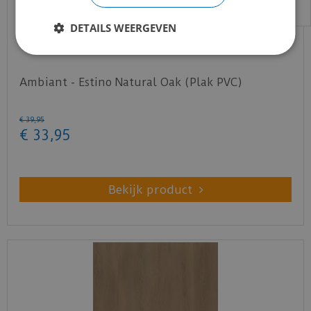
DETAILS WEERGEVEN
Ambiant - Estino Natural Oak (Plak PVC)
€
39
,
95
€
33
,
95
Bekijk product