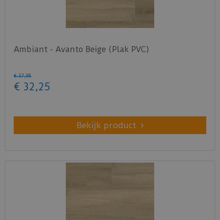
Ambiant - Avanto Beige (Plak PVC)
€
37
,
95
€
32
,
25
Bekijk product