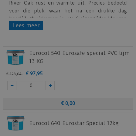
River Oak rust en warmte uit. Precies bedoeld
voor die plek, waar het na een drukke dag
heerlijk thuiskomen is. De 6 eigentijdse kleuren
Lees meer
geven je interieur de sfeer die het verdient.
Varieer met afmetingen of legpatronen, de River
Oak is ook verkrijgbaar in een 2,5 mm dikke
Eurocol 540 Eurosafe special PVC lijm
versie met extra grote stroken en in gewone en
13 KG
XL visgraatstroken. De creatieve mogelijkheden
zijn eindeloos.
€
97
,
95
€
128
,
04
Download
hier
de leginstructie.
Download
hier
de vloerverwarming informatie.
Download
hier
de onderhoudsinstructie.
€
0
,
00
Download
hier
de garantievoorwaarden.
Eurocol 640 Eurostar Special 12kg
Staal aanvragen