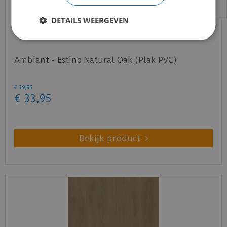
DETAILS WEERGEVEN
Ambiant - Estino Natural Oak (Plak PVC)
€
39
,
95
€
33
,
95
Bekijk product