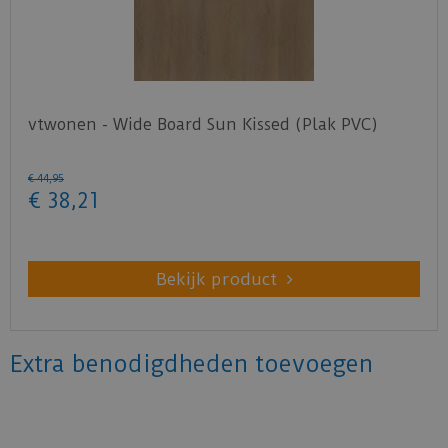
vtwonen - Wide Board Sun Kissed (Plak PVC)
€
44
,
95
€
38
,
21
Bekijk product
Extra benodigdheden toevoegen