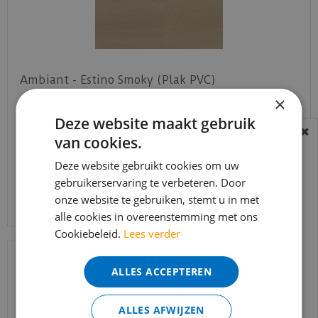
Ambiant - Estino Smoky (Plak PVC)
×
Deze website maakt gebruik
€
39
,
95
€
33
,
95
van cookies.
BEREIKBAARHEID
In verband met de vakantie periode zijn wij
Deze website gebruikt cookies om uw
t/m 14 augustus telefonisch helaas niet
gebruikerservaring te verbeteren. Door
Bekijk product
onze website te gebruiken, stemt u in met
bereikbaar.
alle cookies in overeenstemming met ons
Bestelling worden uiteraard verwerkt
Cookiebeleid.
Lees verder
echter iets minder snel dan wat je van ons
gewend bent.
ALLES ACCEPTEREN
Voor vragen kan je ons bereiken via
email:
info@merkvloerenwinkel.nl
ALLES AFWIJZEN