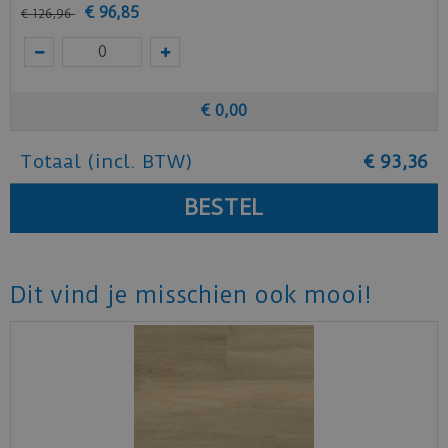
Benieuwd hoe deze mFLOR PVC vloer bij jou
€
96
,
85
€
126
,
96
thuis past? Vraag
hier
gratis stalen aan bij
mFLOR.
€
0
,
00
Totaal (incl. BTW)
€
93
,
36
Dit vind je misschien ook mooi!