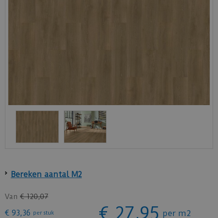
Bereken aantal M2
Van
€
120
,
07
€
27
,
95
€
93
,
36
per m2
per stuk