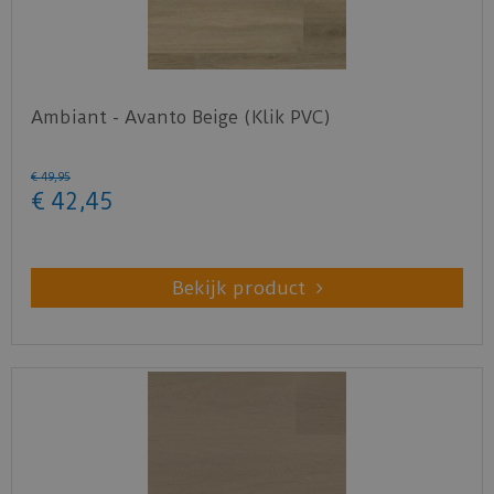
Ambiant - Avanto Beige (Klik PVC)
€
49
,
95
€
42
,
45
Bekijk product