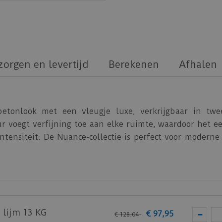
zorgen en levertijd
Berekenen
Afhalen
betonlook met een vleugje luxe, verkrijgbaar in twee
uur voegt verfijning toe aan elke ruimte, waardoor het 
ntensiteit. De Nuance-collectie is perfect voor moderne
echthoekige formaat van 91,44 x 45,72 cm.
e.
 lijm 13 KG
€
97
,
95
€
128
,
04