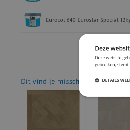
Download
hier
de onderhoudsinstructie.
Download
hier
de garantievoorwaarden.
Eurocol 640 Eurostar Special 12k
Staal aanvragen
Benieuwd hoe deze mFLOR PVC vloer bij jou 
Deze websit
Deze website geb
gebruiken, stemt
DETAILS WE
Dit vind je misschien ook mooi!