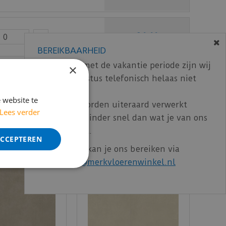
€
0
,
00
BEREIKBAARHEID
In verband met de vakantie periode zijn wij
×
ncl. BTW)
€
113
,
39
t/m 14 augustus telefonisch helaas niet
bereikbaar.
 website te
Bestelling worden uiteraard verwerkt
Lees verder
echter iets minder snel dan wat je van ons
gewend bent.
ACCEPTEREN
Voor vragen kan je ons bereiken via
email:
info@merkvloerenwinkel.nl