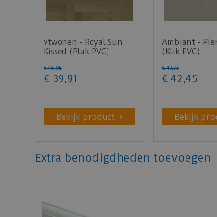
vtwonen - Royal Sun
Ambiant - Pie
Kissed (Plak PVC)
(Klik PVC)
€
46
,
95
€
49
,
95
€
39
,
91
€
42
,
45
Bekijk product
Bekijk pro
Extra benodigdheden toevoegen