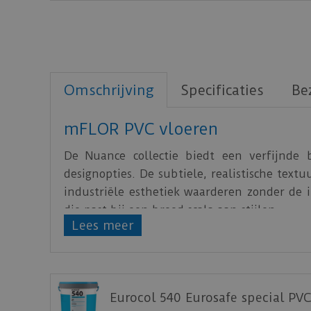
Omschrijving
Specificaties
Be
mFLOR PVC vloeren
De Nuance collectie biedt een verfijnde 
designopties. De subtiele, realistische text
industriële esthetiek waarderen zonder de i
die past bij een breed scala aan stijlen.
Lees meer
De Nuance is verkrijgbaar in het populaire r
Download
hier
de leginstructie.
Download
hier
de vloerverwarming informati
Eurocol 540 Eurosafe special PVC