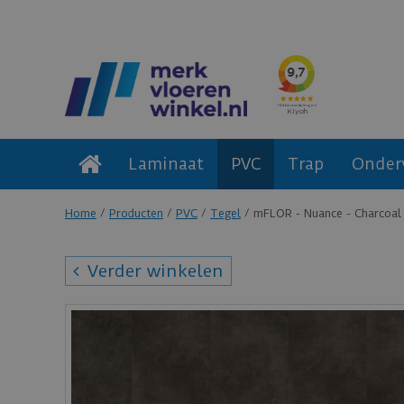
Laminaat
PVC
Trap
Onder
Home
Producten
PVC
Tegel
mFLOR - Nuance - Charcoal
Verder winkelen