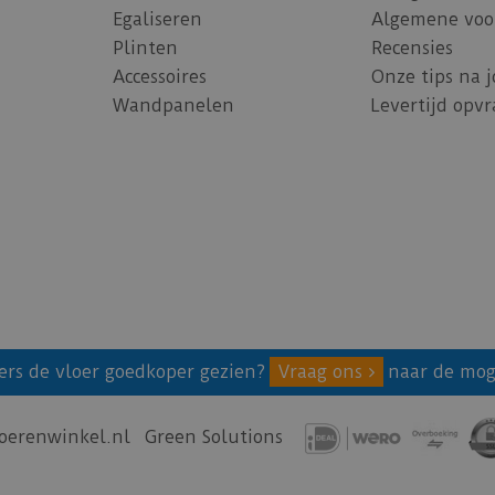
Egaliseren
Algemene voo
Plinten
Recensies
Accessoires
Onze tips na 
Wandpanelen
Levertijd opv
ers de vloer goedkoper gezien?
Vraag ons
naar de mog
oerenwinkel.nl
Green Solutions