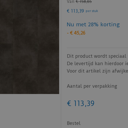
Van
€
158
,
65
€
113
,
39
per stuk
Nu met 28% korting
-
€
45
,
26
Dit product wordt speciaal 
De levertijd kan hierdoor i
Voor dit artikel zijn afwi
Aantal per verpakking
€
113
,
39
Bestel