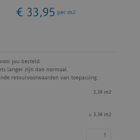
€
33
,
95
per m2
voor jou besteld.
ets langer zijn dan normaal.
jkende retourvoorwaarden van toepassing.
3,34 m2
=
3,34 m2