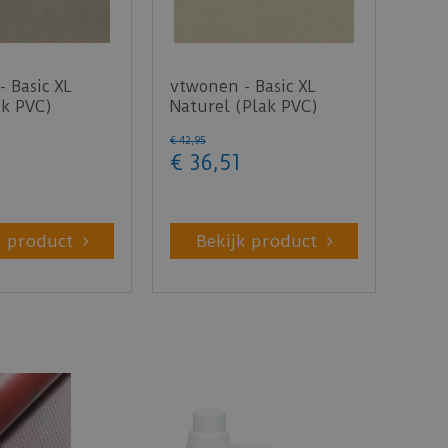
 Basic XL
vtwonen - Basic XL
ak PVC)
Naturel (Plak PVC)
€
42
,
95
€
36
,
51
k product
Bekijk product