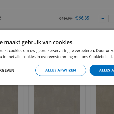
g
€
96
,
85
€
126
,
96
thuis past? Vraag
hier
gratis stalen aan bij mFLOR.
Totaal (i
e maakt gebruik van cookies.
ruikt cookies om uw gebruikerservaring te verbeteren. Door onze
 u in met alle cookies in overeenstemming met ons Cookiebeleid.
ERGEVEN
ALLES AFWIJZEN
ALLES 