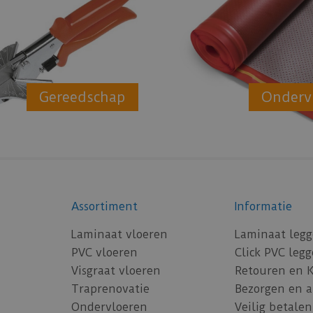
Gereedschap
Onderv
Assortiment
Informatie
Laminaat vloeren
Laminaat leg
PVC vloeren
Click PVC leg
Visgraat vloeren
Retouren en 
Traprenovatie
Bezorgen en 
Ondervloeren
Veilig betalen