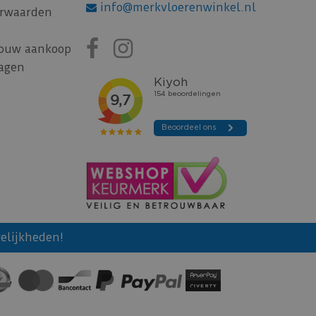
info@merkvloerenwinkel.nl
rwaarden
jouw aankoop
ragen
elijkheden!