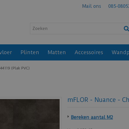
Mail ons
085-0805
vloer
Plinten
Matten
Accessoires
Wandp
 44119 (Plak PVC)
mFLOR - Nuance - Ch
Bereken aantal M2