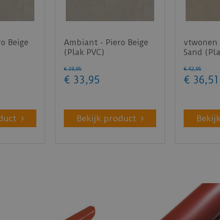
ro Beige
Ambiant - Piero Beige
vtwonen -
(Plak PVC)
Sand (Pl
€
39
,
95
€
42
,
95
€
33
,
95
€
36
,
51
duct
Bekijk product
Bekij