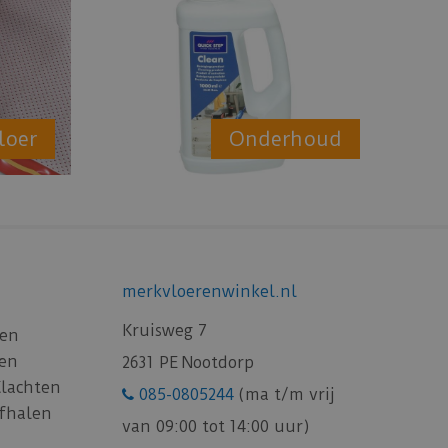
loer
Onderhoud
merkvloerenwinkel.nl
Kruisweg 7
gen
gen
2631 PE Nootdorp
Klachten
085-0805244
(ma t/m vrij
afhalen
van 09:00 tot 14:00 uur)