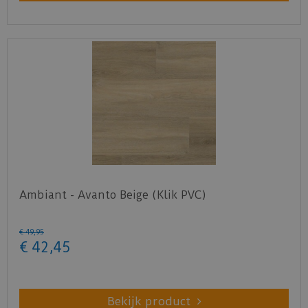
Ambiant - Avanto Beige (Klik PVC)
€
49
,
95
€
42
,
45
Bekijk product