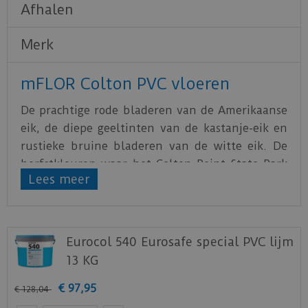
Afhalen
Merk
mFLOR Colton PVC vloeren
De prachtige rode bladeren van de Amerikaanse
eik, de diepe geeltinten van de kastanje-eik en
rustieke bruine bladeren van de witte eik. De
herfstkleuren waar het Colton Point State Park
Lees meer
bekend om staat en de klassieke uitstraling van
de machtige eik zijn de inspiratie geweest voor
de Colton collectie.
Eurocol 540 Eurosafe special PVC lijm
De stroken van de Colton collectie zijn 121,92 x
13 KG
22,86 cm. Met een dikte van 2,0 mm en een
slijtlaag van 0,3 mm is de Colton een voordelige
€
97
,
95
€
128
,
04
keuze die meer dan sterk genoeg is voor je