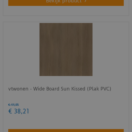
Bekijk product
vtwonen - Wide Board Sun Kissed (Plak PVC)
€
44
,
95
€
38
,
21