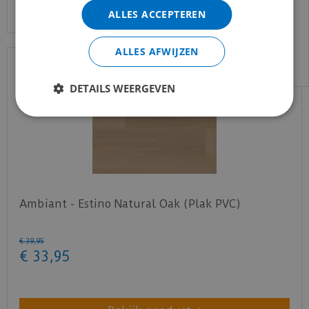
gewend bent.
ALLES ACCEPTEREN
Voor vragen kan je ons bereiken via
email:
info@merkvloerenwinkel.nl
ALLES AFWIJZEN
DETAILS WEERGEVEN
Ambiant - Estino Natural Oak (Plak PVC)
€
39
,
95
€
33
,
95