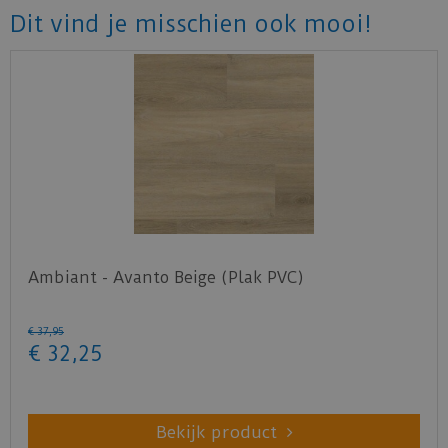
Dit vind je misschien ook mooi!
Ambiant - Avanto Beige (Plak PVC)
€
37
,
95
€
32
,
25
Bekijk product