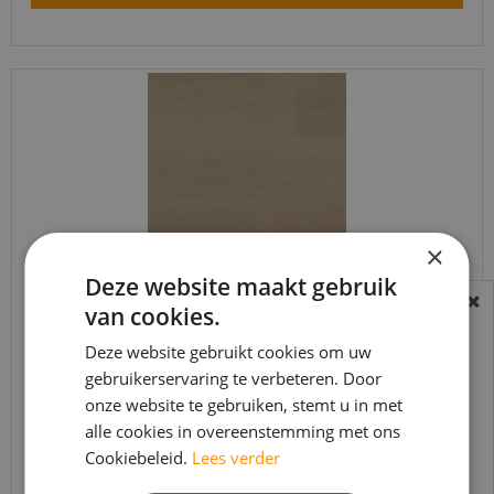
×
Deze website maakt gebruik
van cookies.
BEREIKBAARHEID
Ambiant - Estino Smoky (Plak PVC)
In verband met de vakantie periode zijn wij
Deze website gebruikt cookies om uw
gebruikerservaring te verbeteren. Door
t/m 14 augustus telefonisch helaas niet
€
39
,
95
€
33
,
95
onze website te gebruiken, stemt u in met
bereikbaar.
alle cookies in overeenstemming met ons
Bestelling worden uiteraard verwerkt
Cookiebeleid.
Lees verder
echter iets minder snel dan wat je van ons
Bekijk product