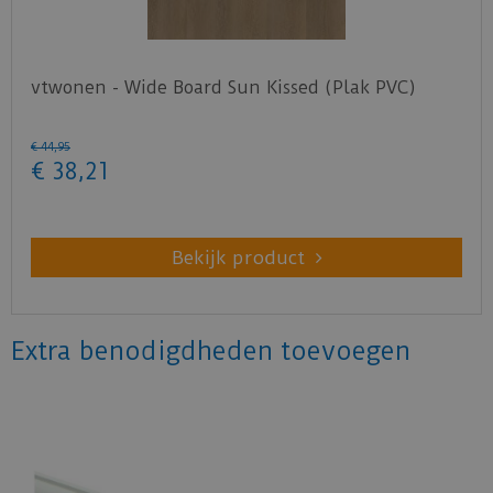
vtwonen - Wide Board Sun Kissed (Plak PVC)
€
44
,
95
€
38
,
21
Bekijk product
Extra benodigdheden toevoegen