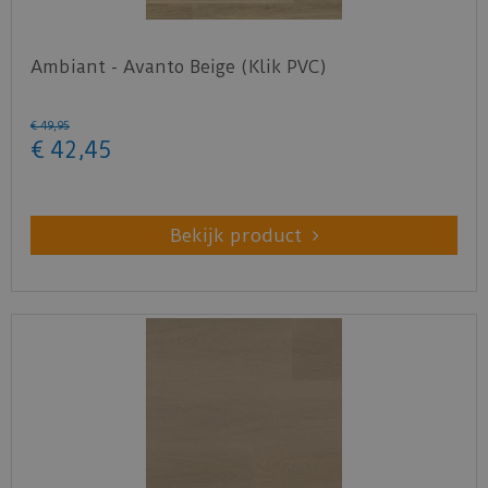
Ambiant - Avanto Beige (Klik PVC)
€
49
,
95
€
42
,
45
Bekijk product