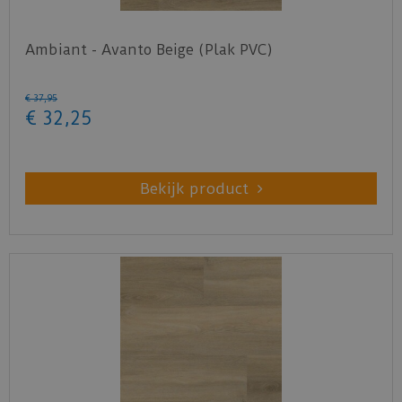
Ambiant - Avanto Beige (Plak PVC)
€
37
,
95
€
32
,
25
Bekijk product