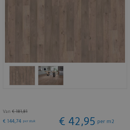
Van
€
181
,
81
€
42
,
95
€
144
,
74
per m2
per stuk