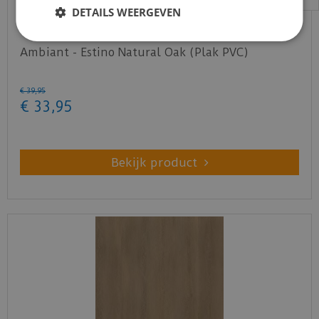
DETAILS WEERGEVEN
Ambiant - Estino Natural Oak (Plak PVC)
€
39
,
95
€
33
,
95
Bekijk product