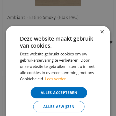
Ambiant - Estino Smoky (Plak PVC)
×
€
39
,
95
€
33
,
95
Deze website maakt gebruik
van cookies.
BEREIKBAARHEID
In verband met de vakantie periode zijn wij
Deze website gebruikt cookies om uw
Bekijk product
gebruikerservaring te verbeteren. Door
t/m 14 augustus telefonisch helaas niet
onze website te gebruiken, stemt u in met
bereikbaar.
alle cookies in overeenstemming met ons
Bestelling worden uiteraard verwerkt
Cookiebeleid.
Lees verder
echter iets minder snel dan wat je van ons
gewend bent.
ALLES ACCEPTEREN
Voor vragen kan je ons bereiken via
email:
info@merkvloerenwinkel.nl
ALLES AFWIJZEN