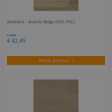
Ambiant - Avanto Beige (Klik PVC)
€
49
,
95
€
42
,
45
Bekijk product