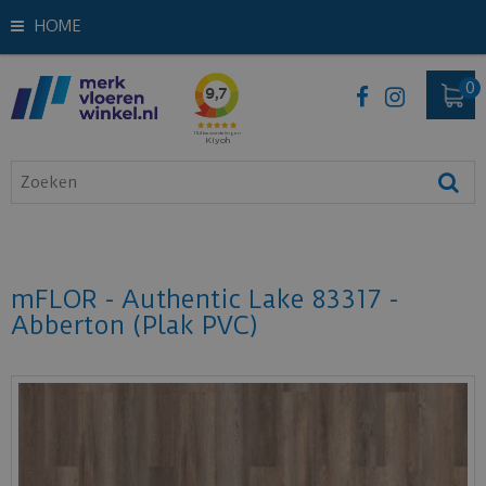
HOME
mFLOR - Authentic Lake 83317 -
Abberton (Plak PVC)