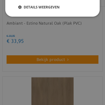
DETAILS WEERGEVEN
Ambiant - Estino Natural Oak (Plak PVC)
€
39
,
95
€
33
,
95
Bekijk product