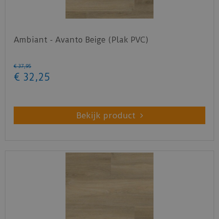
Ambiant - Avanto Beige (Plak PVC)
€
37
,
95
€
32
,
25
Bekijk product