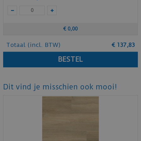
Staal aanvragen
Benieuwd hoe deze mFLOR PVC vloer bij jou
€
0
,
00
thuis past? Vraag
hier
gratis stalen aan bij
mFLOR.
Totaal (incl. BTW)
€
137
,
83
Dit vind je misschien ook mooi!