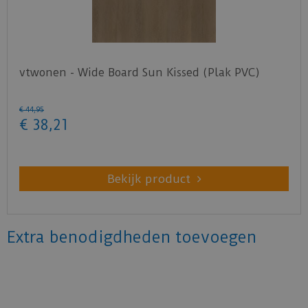
vtwonen - Wide Board Sun Kissed (Plak PVC)
€
44
,
95
€
38
,
21
Bekijk product
Extra benodigdheden toevoegen