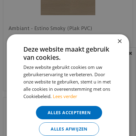
Ambiant - Estino Smoky (Plak PVC)
×
€
39
,
95
Deze website maakt gebruik
€
33
,
95
van cookies.
BEREIKBAARHEID
In verband met de vakantie periode zijn wij
Deze website gebruikt cookies om uw
gebruikerservaring te verbeteren. Door
t/m 14 augustus telefonisch helaas niet
Bekijk product
onze website te gebruiken, stemt u in met
bereikbaar.
alle cookies in overeenstemming met ons
Bestelling worden uiteraard verwerkt
Cookiebeleid.
Lees verder
echter iets minder snel dan wat je van ons
gewend bent.
ALLES ACCEPTEREN
Voor vragen kan je ons bereiken via
email:
info@merkvloerenwinkel.nl
ALLES AFWIJZEN