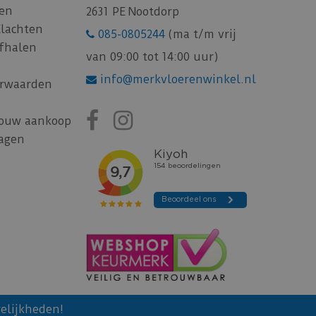
gen
2631 PE Nootdorp
Klachten
085-0805244
(ma t/m vrij
afhalen
van 09:00 tot 14:00 uur)
info@merkvloerenwinkel.nl
rwaarden
jouw aankoop
ragen
elijkheden!