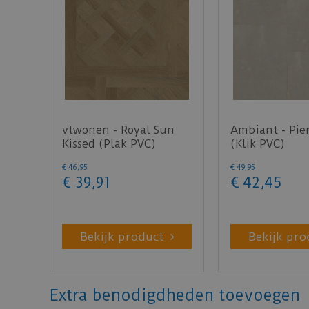
vtwonen - Royal Sun
Ambiant - Pie
Kissed (Plak PVC)
(Klik PVC)
€
46
,
95
€
49
,
95
€
39
,
91
€
42
,
45
Bekijk product
Bekijk pro
Extra benodigdheden toevoegen