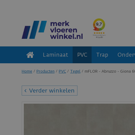
Laminaat
PVC
Trap
Onder
Home
Producten
PVC
Tegel
mFLOR - Abruzzo - Giona 6
Verder winkelen