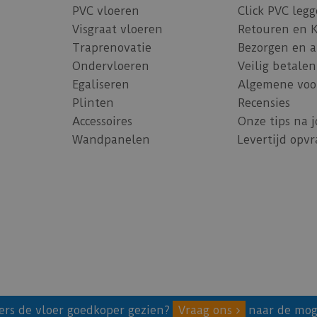
PVC vloeren
Click PVC leg
Visgraat vloeren
Retouren en 
Traprenovatie
Bezorgen en 
Ondervloeren
Veilig betalen
Egaliseren
Algemene voo
Plinten
Recensies
Accessoires
Onze tips na 
Wandpanelen
Levertijd opv
ers de vloer goedkoper gezien?
Vraag ons
naar de mog