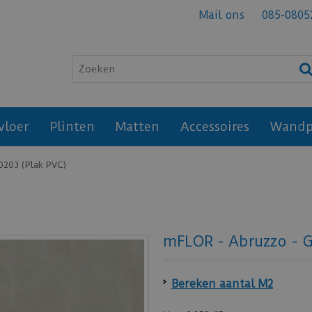
Mail ons
085-0805
vloer
Plinten
Matten
Accessoires
Wandp
0203 (Plak PVC)
mFLOR - Abruzzo - G
Bereken aantal M2