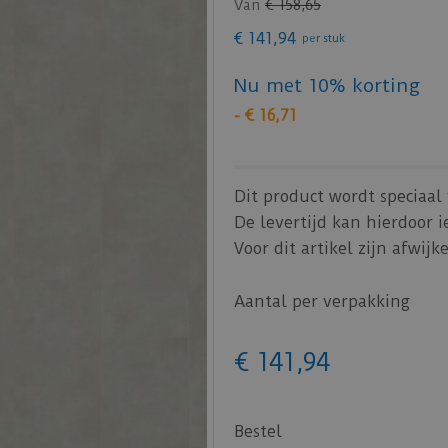
Van
€
158
,
65
€
141
,
94
per stuk
Nu met 10% korting
-
€
16
,
71
Dit product wordt speciaal 
De levertijd kan hierdoor i
Voor dit artikel zijn afwi
Aantal per verpakking
€
141
,
94
Bestel