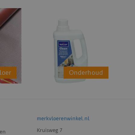
loer
Onderhoud
merkvloerenwinkel.nl
Kruisweg 7
gen