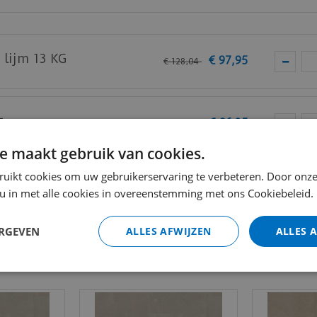
e.
 lijm 13 KG
€
97
,
95
€
128
,
04
g
€
96
,
85
€
126
,
96
thuis past? Vraag
hier
gratis stalen aan bij mFLOR.
e maakt gebruik van cookies.
Totaal (i
ruikt cookies om uw gebruikerservaring te verbeteren. Door onze
 u in met alle cookies in overeenstemming met ons Cookiebeleid.
ERGEVEN
ALLES AFWIJZEN
ALLES 