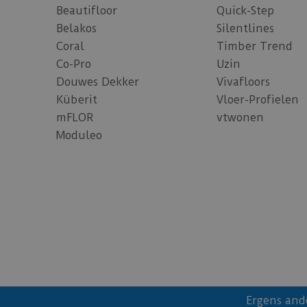
Beautifloor
Quick-Step
Belakos
Silentlines
Coral
Timber Trend
Co-Pro
Uzin
Douwes Dekker
Vivafloors
Küberit
Vloer-Profielen
mFLOR
vtwonen
Moduleo
Ergens and