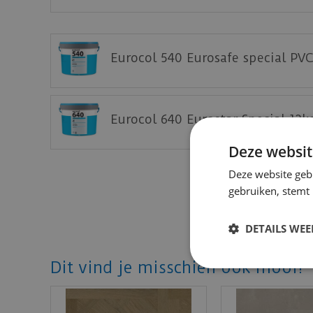
Download
hier
de leginstructie.
Download
hier
de vloerverwarming informati
Eurocol 540 Eurosafe special PVC
Download
hier
de onderhoudsinstructie.
Download
hier
de garantievoorwaarden.
Eurocol 640 Eurostar Special 12k
Benieuwd hoe deze mFLOR PVC vloer bij jou 
Deze websit
Deze website geb
gebruiken, stemt
DETAILS WE
Dit vind je misschien ook mooi!