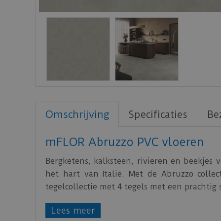
Omschrijving
Specificaties
Be
mFLOR Abruzzo PVC vloeren
Bergketens, kalksteen, rivieren en beekjes
het hart van Italië. Met de Abruzzo coll
tegelcollectie met 4 tegels met een prachtig
De tegels van de Abruzzo zijn 91,44 x 45,72 c
Lees meer
cm.