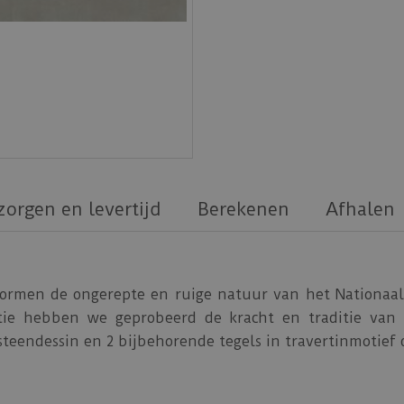
zorgen en levertijd
Berekenen
Afhalen
 vormen de ongerepte en ruige natuur van het Nationaal
ectie hebben we geprobeerd de kracht en traditie van
 steendessin en 2 bijbehorende tegels in travertinmotief
m, de tegels met steendessin zijn ook te krijgen als Abr