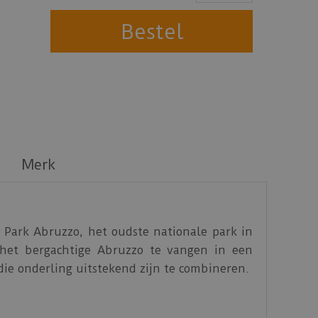
Merk
 Park Abruzzo, het oudste nationale park in
 het bergachtige Abruzzo te vangen in een
 die onderling uitstekend zijn te combineren.
uzzo XL met vierkante tegels van 91,44 x 91,44