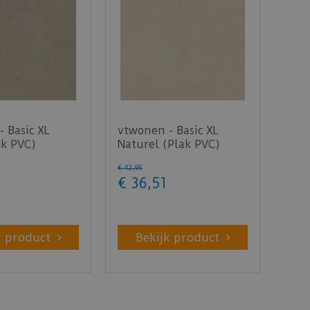
 Basic XL
vtwonen - Basic XL
ak PVC)
Naturel (Plak PVC)
€
42
,
95
€
36
,
51
k product
Bekijk product