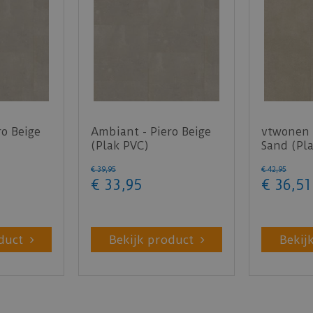
ro Beige
Ambiant - Piero Beige
vtwonen -
(Plak PVC)
Sand (Pl
€
39
,
95
€
42
,
95
€
33
,
95
€
36
,
51
duct
Bekijk product
Bekij