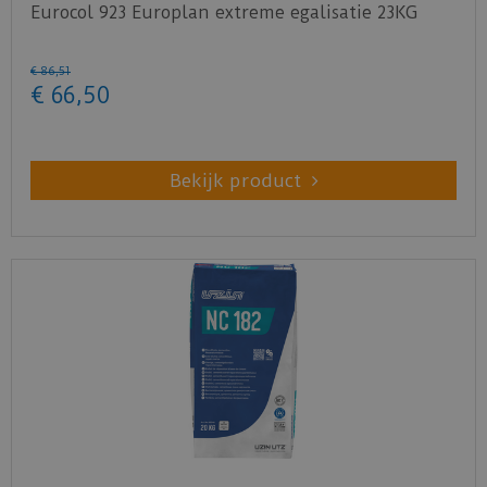
Eurocol 923 Europlan extreme egalisatie 23KG
€
86
,
51
€
66
,
50
Bekijk product