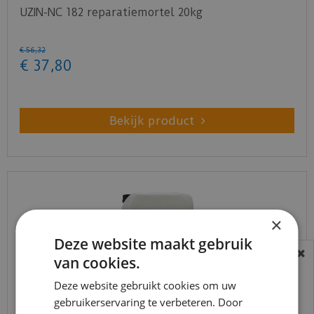
UZIN-NC 182 reparatiemortel 20kg
€
56
,
32
€
37
,
80
Bekijk product
×
Deze website maakt gebruik
van cookies.
BEREIKBAARHEID
In verband met de vakantie periode zijn wij
Deze website gebruikt cookies om uw
gebruikerservaring te verbeteren. Door
t/m 14 augustus telefonisch helaas niet