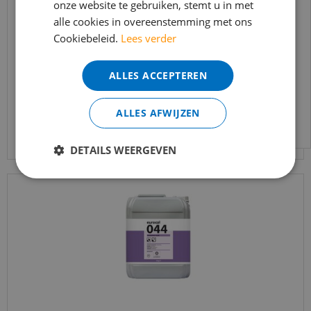
onze website te gebruiken, stemt u in met
bereikbaar.
Co-pro - Primer kleurloos Universeel - 10kg
alle cookies in overeenstemming met ons
Bestelling worden uiteraard verwerkt
Cookiebeleid.
Lees verder
echter iets minder snel dan wat je van ons
€
191
,
50
gewend bent.
€
133
,
95
ALLES ACCEPTEREN
Voor vragen kan je ons bereiken via
email:
info@merkvloerenwinkel.nl
ALLES AFWIJZEN
Bekijk product
DETAILS WEERGEVEN