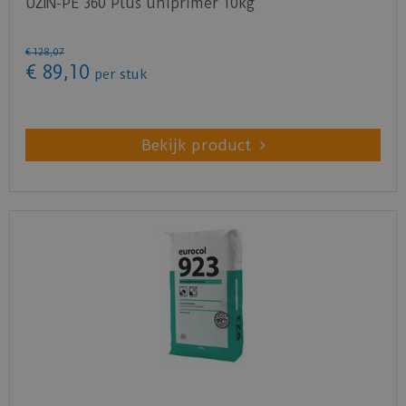
UZIN-PE 360 Plus uniprimer 10kg
€
128
,
07
€
89
,
10
per stuk
Bekijk product