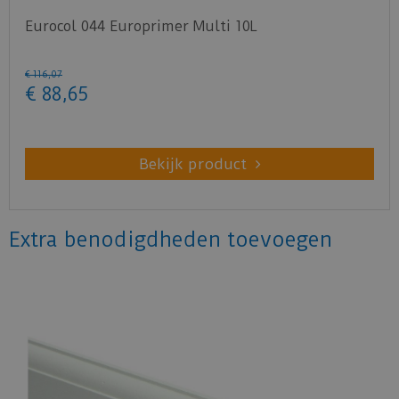
Eurocol 044 Europrimer Multi 10L
€
116
,
07
€
88
,
65
Bekijk product
Extra benodigdheden toevoegen