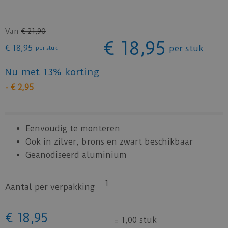
Van
€
21
,
90
€
18
,
95
€
18
,
95
per stuk
per stuk
Nu met 13% korting
-
€
2
,
95
Eenvoudig te monteren
Ook in zilver, brons en zwart beschikbaar
Geanodiseerd aluminium
1
Aantal per verpakking
€
18
,
95
=
1,00 stuk