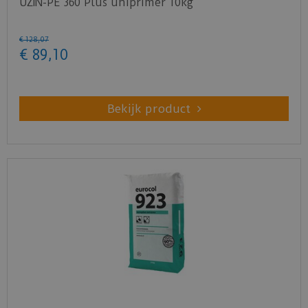
UZIN-PE 360 Plus uniprimer 10kg
€
128
,
07
€
89
,
10
Bekijk product