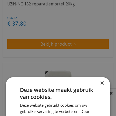
UZIN-NC 182 reparatiemortel 20kg
€
56
,
32
€
37
,
80
Bekijk product
×
Deze website maakt gebruik
van cookies.
BEREIKBAARHEID
In verband met de vakantie periode zijn wij
Deze website gebruikt cookies om uw
gebruikerservaring te verbeteren. Door
t/m 14 augustus telefonisch helaas niet