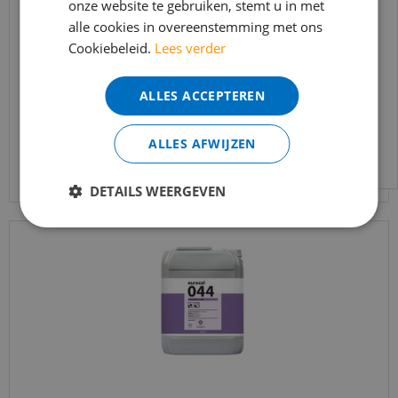
onze website te gebruiken, stemt u in met
bereikbaar.
Co-pro - Primer kleurloos Universeel - 10kg
alle cookies in overeenstemming met ons
Bestelling worden uiteraard verwerkt
Cookiebeleid.
Lees verder
echter iets minder snel dan wat je van ons
€
191
,
50
gewend bent.
€
133
,
95
ALLES ACCEPTEREN
Voor vragen kan je ons bereiken via
email:
info@merkvloerenwinkel.nl
ALLES AFWIJZEN
Bekijk product
DETAILS WEERGEVEN