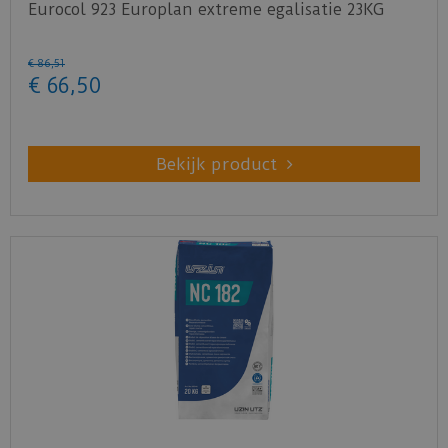
Eurocol 923 Europlan extreme egalisatie 23KG
€
86
,
51
€
66
,
50
Bekijk product