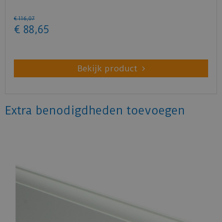
€
116
,
07
€
88
,
65
Bekijk product
Extra benodigdheden toevoegen