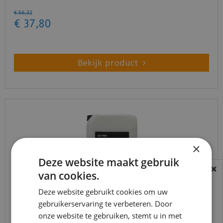
€
56
,
32
€
37
,
80
Bekijk product
×
Deze website maakt gebruik
van cookies.
BEREIKBAARHEID
In verband met de vakantie periode zijn wij
Deze website gebruikt cookies om uw
gebruikerservaring te verbeteren. Door
t/m 14 augustus telefonisch helaas niet
Co-pro - Primer kleurloos Universeel - 10kg
onze website te gebruiken, stemt u in met
bereikbaar.