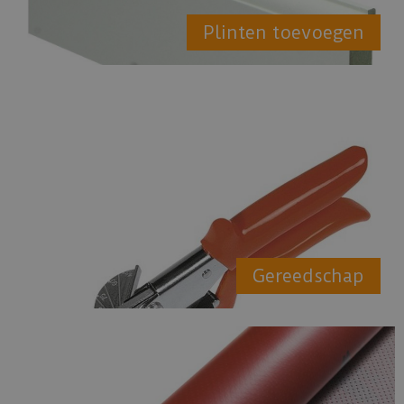
Plinten toevoegen
Gereedschap