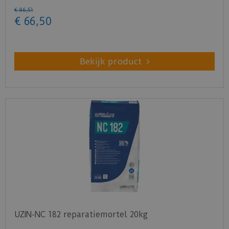
€
86
,
51
€
66
,
50
Bekijk product
UZIN-NC 182 reparatiemortel 20kg