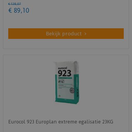
€
128
,
07
€
89
,
10
Bekijk product
Eurocol 923 Europlan extreme egalisatie 23KG