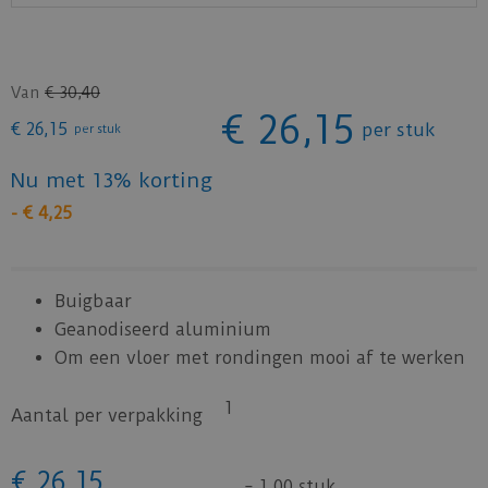
Van
€
30
,
40
€
26
,
15
€
26
,
15
per stuk
per stuk
Nu met 13% korting
-
€
4
,
25
Buigbaar
Geanodiseerd aluminium
Om een vloer met rondingen mooi af te werken
1
Aantal per verpakking
€
26
,
15
=
1,00 stuk