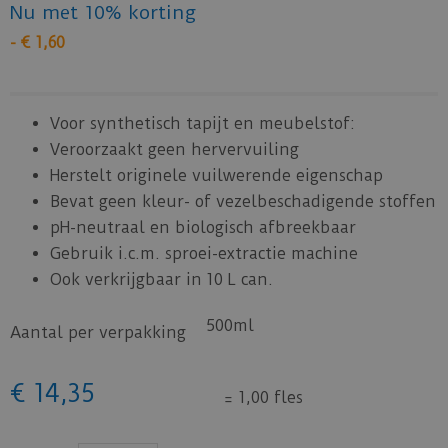
Nu met 10% korting
-
€
1
,
60
Voor synthetisch tapijt en meubelstof:
Veroorzaakt geen hervervuiling
Herstelt originele vuilwerende eigenschap
Bevat geen kleur- of vezelbeschadigende stoffen
pH-neutraal en biologisch afbreekbaar
Gebruik i.c.m. sproei-extractie machine
Ook verkrijgbaar in 10 L can.
500ml
Aantal per verpakking
€
14
,
35
=
1,00 fles