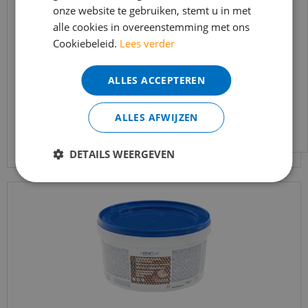
onze website te gebruiken, stemt u in met
bereikbaar.
Xtrafloor - Voegpasta PVC vloeren 1L silk grey
alle cookies in overeenstemming met ons
Bestelling worden uiteraard verwerkt
Cookiebeleid.
Lees verder
echter iets minder snel dan wat je van ons
€
29
,
95
gewend bent.
€
26
,
95
ALLES ACCEPTEREN
Voor vragen kan je ons bereiken via
email:
info@merkvloerenwinkel.nl
ALLES AFWIJZEN
Bekijk product
DETAILS WEERGEVEN