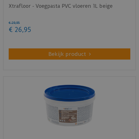
Xtrafloor - Voegpasta PVC vloeren 1L beige
€
29
,
95
€
26
,
95
Bekijk product