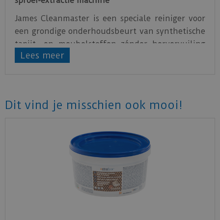
sproei-extractie machine
James Cleanmaster is een speciale reiniger voor
een grondige onderhoudsbeurt van synthetische
tapijt- en meubelstoffen zónder hervervuiling
Lees meer
te veroorzaken.
Bijzonder geschikt voor sterke looppad
vervuilingen en vlekken. Te gebruiken voor
reiniging in combinatie met sproei-
Dit vind je misschien ook mooi!
extractiemachines.
Productblad