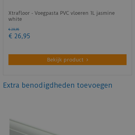
Xtrafloor - Voegpasta PVC vloeren 1L jasmine
white
€
29
,
95
€
26
,
95
Bekijk product
Extra benodigdheden toevoegen