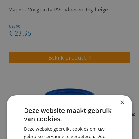
Mapei - Voegpasta PVC vloeren 1kg beige
€
25
,
90
€
23
,
95
Bekijk product
×
Deze website maakt gebruik
van cookies.
BEREIKBAARHEID
In verband met de vakantie periode zijn wij
Deze website gebruikt cookies om uw
gebruikerservaring te verbeteren. Door
t/m 14 augustus telefonisch helaas niet