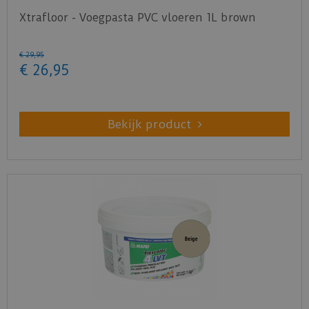
Xtrafloor - Voegpasta PVC vloeren 1L brown
€
29
,
95
€
26
,
95
Bekijk product