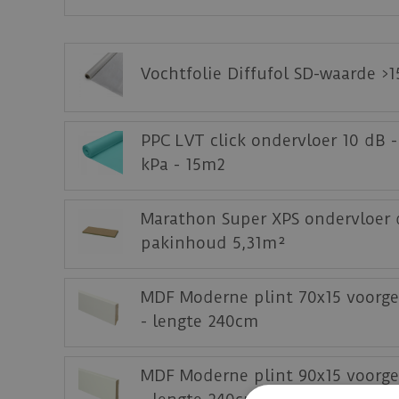
Toepassing op andere en/of indrukbare onder
Let op:
We adviseren om op deze vloer zachte
Vochtfolie Diffufol SD-waarde >
Bekijk
hier
alle leginstructies van de Ambiti
Download
hier
het productblad.
PPC LVT click ondervloer 10 dB 
Download
hier
het testrapport.
kPa - 15m2
Staal aanvragen
Marathon Super XPS ondervloer 
Benieuwd hoe deze nieuwe vloer eruit ziet 
pakinhoud 5,31m²
MDF Moderne plint 70x15 voorge
- lengte 240cm
MDF Moderne plint 90x15 voorge