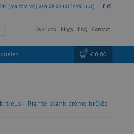
244
(ma t/m vrij van 09:00 tot 14:00 uur)
Over ons
Blogs
FAQ
Contact
€ 0,00
anelen
itieus - Riante plank crème brûlée