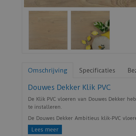
Omschrijving
Specificaties
Be
Douwes Dekker Klik PVC
De Klik PVC vloeren van Douwes Dekker h
te installeren.
De Douwes Dekker Ambitieus klik-PVC vloere
is (10 dB-eis) kunnen de vloeren geïnstal
Lees meer
ondervloer (86575).