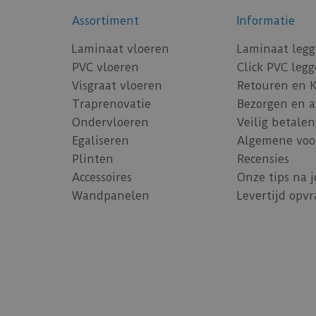
Assortiment
Informatie
Laminaat vloeren
Laminaat leg
PVC vloeren
Click PVC leg
Visgraat vloeren
Retouren en 
Traprenovatie
Bezorgen en 
Ondervloeren
Veilig betalen
Egaliseren
Algemene voo
Plinten
Recensies
Accessoires
Onze tips na 
Wandpanelen
Levertijd opv