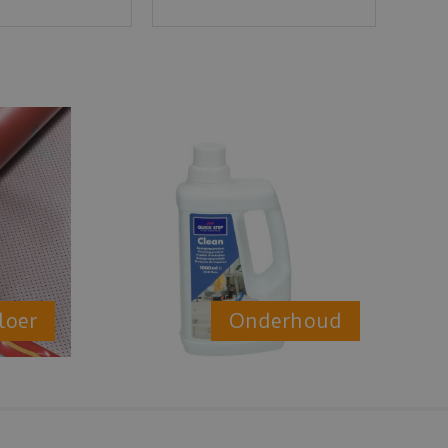
loer
Onderhoud