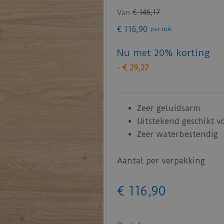
Van
€
146
,
17
€
116
,
90
per stuk
Nu met 20% korting
-
€
29
,
27
Zeer geluidsarm
Uitstekend geschikt v
Zeer waterbestendig
Aantal per verpakking
€
116
,
90