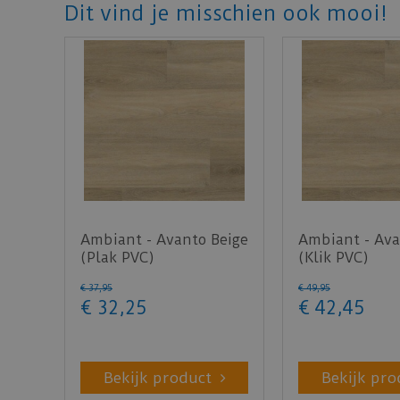
Dit vind je misschien ook mooi!
Ambiant - Avanto Beige
Ambiant - Ava
(Plak PVC)
(Klik PVC)
€
37
,
95
€
49
,
95
€
32
,
25
€
42
,
45
Bekijk product
Bekijk pro