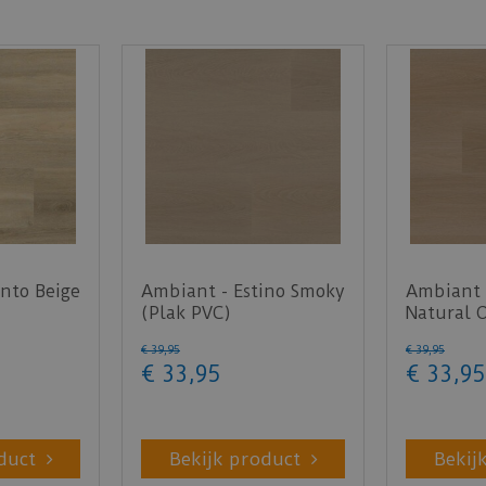
nto Beige
Ambiant - Estino Smoky
Ambiant 
(Plak PVC)
Natural 
€
39
,
95
€
39
,
95
€
33
,
95
€
33
,
95
duct
Bekijk product
Bekij