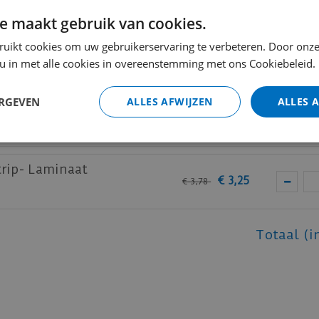
e maakt gebruik van cookies.
elakt RAL9005
ruikt cookies om uw gebruikerservaring te verbeteren. Door onze
€
10
,
60
€
14
,
60
 u in met alle cookies in overeenstemming met ons Cookiebeleid.
ERGEVEN
ALLES AFWIJZEN
ALLES 
elakt RAL9005
€
13
,
35
€
18
,
50
trip- Laminaat
€
3
,
25
€
3
,
78
Totaal (i