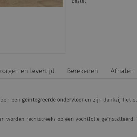
Bestel
zorgen en levertijd
Berekenen
Afhalen
ebben een
geïntegreerde ondervloer
en zijn dankzij het 
n worden rechtstreeks op een vochtfolie geïnstalleerd.
leerd worden op de PPC LVT click ondervloer 10 dB - 1