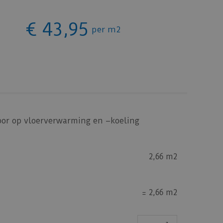
€
43
,
95
per m2
oor op vloerverwarming en –koeling
2,66 m2
=
2,66 m2