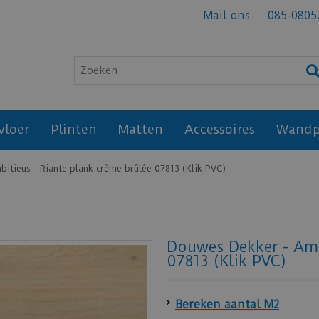
Mail ons
085-0805
vloer
Plinten
Matten
Accessoires
Wandp
itieus - Riante plank crème brûlée 07813 (Klik PVC)
Douwes Dekker - Amb
07813 (Klik PVC)
Bereken aantal M2