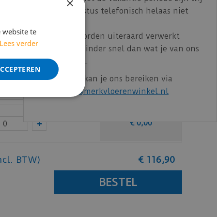
×
t/m 14 augustus telefonisch helaas niet
bereikbaar.
 website te
Bestelling worden uiteraard verwerkt
€
0
,
00
Lees verder
echter iets minder snel dan wat je van ons
gewend bent.
ACCEPTEREN
Voor vragen kan je ons bereiken via
€
0
,
00
email:
info@merkvloerenwinkel.nl
€
0
,
00
ncl. BTW)
€
116
,
90