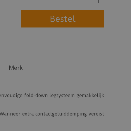
Merk
eenvoudige fold-down legsysteem gemakkelijk
 Wanneer extra contactgeluiddemping vereist
 mm - 500 kPa (86150) of de Marathon Super