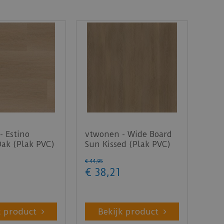
- Estino
vtwonen - Wide Board
Oak (Plak PVC)
Sun Kissed (Plak PVC)
€
44
,
95
€
38
,
21
k product
Bekijk product