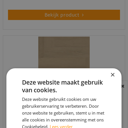
Bekijk product
×
Deze website maakt gebruik
van cookies.
BEREIKBAARHEID
In verband met de vakantie periode zijn wij
Deze website gebruikt cookies om uw
vtwonen - Herringbone Warm Natural (Plak PVC)
gebruikerservaring te verbeteren. Door
t/m 14 augustus telefonisch helaas niet
onze website te gebruiken, stemt u in met
bereikbaar.
€
44
,
95
alle cookies in overeenstemming met ons
€
38
,
21
Bestelling worden uiteraard verwerkt
Cookiebeleid.
Lees verder