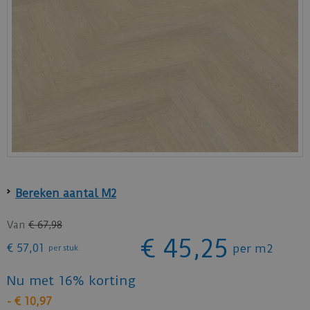
Bereken aantal M2
Van
€
67
,
98
€
45
,
25
€
57
,
01
per m2
per stuk
Nu met 16% korting
-
€
10
,
97