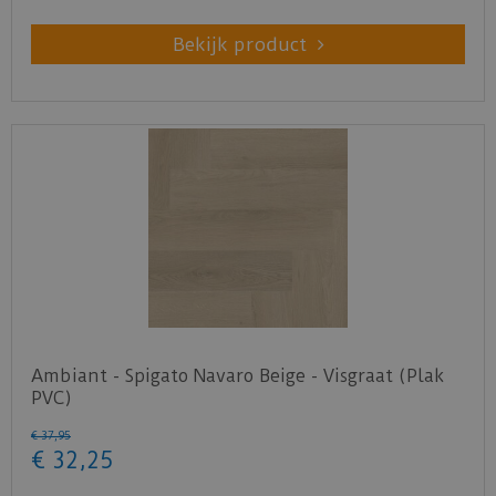
Bekijk product
Ambiant - Spigato Navaro Beige - Visgraat (Plak
PVC)
€
37
,
95
€
32
,
25