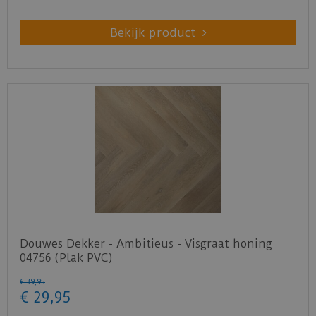
Bekijk product
Douwes Dekker - Ambitieus - Visgraat honing
04756 (Plak PVC)
€
39
,
95
€
29
,
95