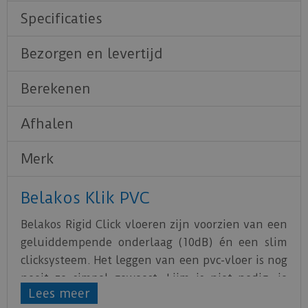
Specificaties
Bezorgen en levertijd
Berekenen
Afhalen
Merk
Belakos Klik PVC
Belakos Rigid Click vloeren zijn voorzien van een
geluiddempende onderlaag (10dB) én een slim
clicksysteem. Het leggen van een pvc-vloer is nog
nooit zo simpel geweest. Lijm is niet nodig, je
Lees meer
plaatst de planken direct op een bestaande