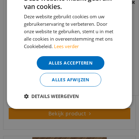
van cookies.
BEREIKBAARHEID
In verband met de vakantie periode zijn wij
Deze website gebruikt cookies om uw
gebruikerservaring te verbeteren. Door
t/m 14 augustus telefonisch helaas niet
onze website te gebruiken, stemt u in met
bereikbaar.
alle cookies in overeenstemming met ons
Bestelling worden uiteraard verwerkt
Cookiebeleid.
Lees verder
echter iets minder snel dan wat je van ons
gewend bent.
ALLES ACCEPTEREN
vtwonen - Herringbone Warm Natural (Plak PVC)
Voor vragen kan je ons bereiken via
email:
info@merkvloerenwinkel.nl
ALLES AFWIJZEN
€
44
,
95
€
38
,
21
DETAILS WEERGEVEN
Bekijk product