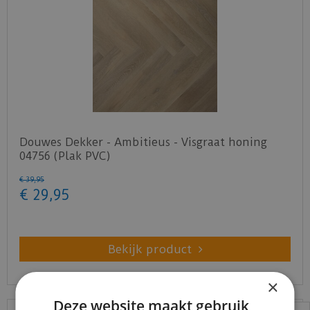
Douwes Dekker - Ambitieus - Visgraat honing
04756 (Plak PVC)
€
39
,
95
€
29
,
95
Bekijk product
×
Deze website maakt gebruik