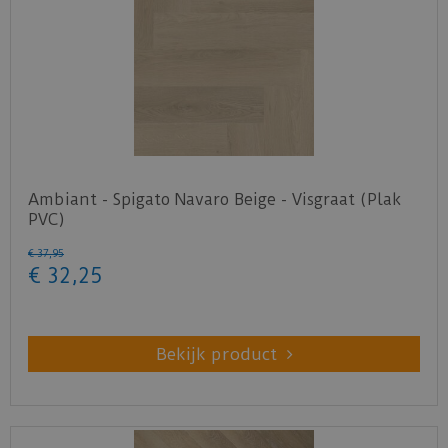
Ambiant - Spigato Navaro Beige - Visgraat (Plak
PVC)
€
37
,
95
€
32
,
25
Bekijk product