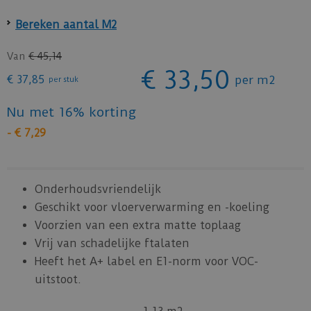
Bereken aantal M2
Van
€
45
,
14
€
33
,
50
€
37
,
85
per m2
per stuk
Nu met 16% korting
-
€
7
,
29
Onderhoudsvriendelijk
Geschikt voor vloerverwarming en -koeling
Voorzien van een extra matte toplaag
Vrij van schadelijke ftalaten
Heeft het A+ label en E1-norm voor VOC-
uitstoot.