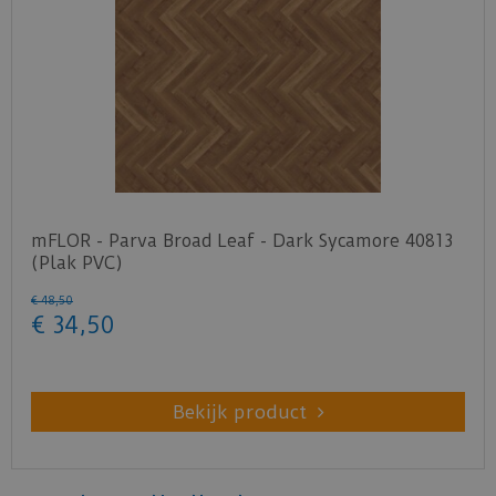
mFLOR - Parva Broad Leaf - Dark Sycamore 40813
(Plak PVC)
€
48
,
50
€
34
,
50
Bekijk product