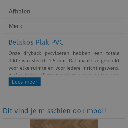
Afhalen
Merk
Belakos Plak PVC
Onze dryback pvcvloeren hebben een totale
dikte van slechts 2,5 mm. Dat maakt ze geschikt
voor elke ruimte en voor iedere inrichtingswens.
Kleine kamer of groot project? Een pvc-vloer van
Lees meer
Belakos laat zich overal leggen! Prettig bij elke
temperatuur De pvc-planken van Belakos zijn zo
goed warmte doorlatend dat de warmte van
vloerverwarming of de frisse lucht van
Dit vind je misschien ook mooi!
vloerkoeling er gemakkelijk doorheen kan
komen. Ook geschikt voor de badkamer Wil je
overal in huis dezelfde vloer leggen? Dat kan! Je