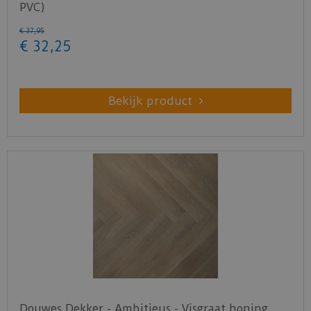
PVC)
€
37
,
95
€
32
,
25
Bekijk product
Douwes Dekker - Ambitieus - Visgraat honing