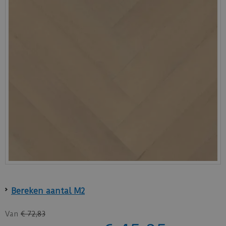
Bereken aantal M2
Van
€
72
,
83