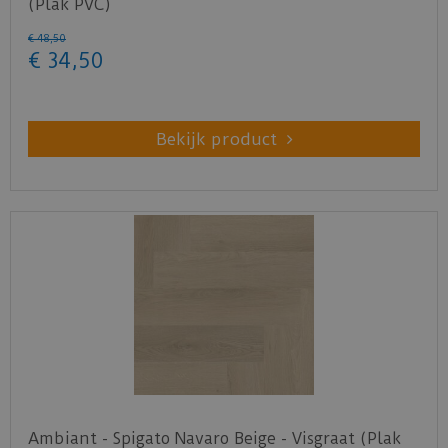
(Plak PVC)
€
48
,
50
€
34
,
50
Bekijk product
Ambiant - Spigato Navaro Beige - Visgraat (Plak