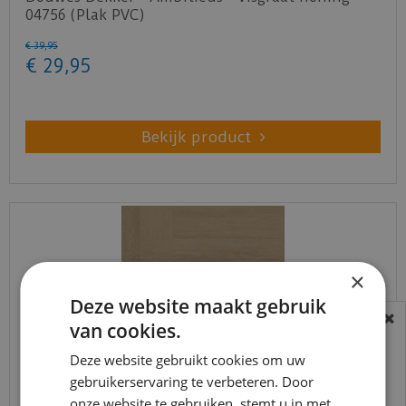
04756 (Plak PVC)
€
39
,
95
€
29
,
95
Bekijk product
×
Deze website maakt gebruik
van cookies.
BEREIKBAARHEID
In verband met de vakantie periode zijn wij
Deze website gebruikt cookies om uw
gebruikerservaring te verbeteren. Door
t/m 14 augustus telefonisch helaas niet
onze website te gebruiken, stemt u in met