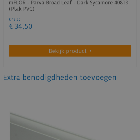
mFLOR - Parva Broad Leaf - Dark Sycamore 40813
(Plak PVC)
€
48
,
50
€
34
,
50
Bekijk product
Extra benodigdheden toevoegen