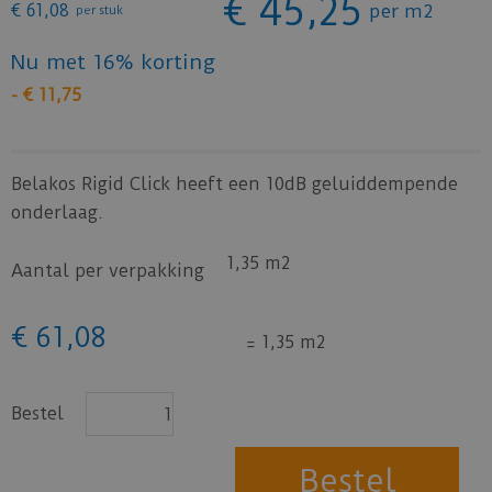
€
45
,
25
€
61
,
08
per m2
per stuk
Nu met 16% korting
-
€
11
,
75
Belakos Rigid Click heeft een 10dB geluiddempende
onderlaag.
1,35 m2
Aantal per verpakking
€
61
,
08
=
1,35 m2
Bestel