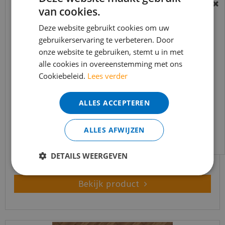
van cookies.
BEREIKBAARHEID
In verband met de vakantie periode zijn wij
Deze website gebruikt cookies om uw
t/m 14 augustus telefonisch helaas niet
gebruikerservaring te verbeteren. Door
onze website te gebruiken, stemt u in met
bereikbaar.
alle cookies in overeenstemming met ons
Bestelling worden uiteraard verwerkt
Cookiebeleid.
Lees verder
echter iets minder snel dan wat je van ons
gewend bent.
ALLES ACCEPTEREN
vtwonen - Herringbone Warm Natural (Plak PVC)
Voor vragen kan je ons bereiken via
email:
info@merkvloerenwinkel.nl
ALLES AFWIJZEN
€
44
,
95
€
38
,
21
DETAILS WEERGEVEN
Bekijk product