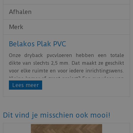
Afhalen
Merk
Belakos Plak PVC
Onze dryback pvcvloeren hebben een totale
dikte van slechts 2,5 mm. Dat maakt ze geschikt
voor elke ruimte en voor iedere inrichtingswens.
Kleine kamer of groot project? Een pvc-vloer van
Lees meer
Belakos laat zich overal leggen! Prettig bij elke
temperatuur De pvc-planken van Belakos zijn zo
goed warmte doorlatend dat de warmte van
vloerverwarming of de frisse lucht van
Dit vind je misschien ook mooi!
vloerkoeling er gemakkelijk doorheen kan
komen. Ook geschikt voor de badkamer Wil je
overal in huis dezelfde vloer leggen? Dat kan! Je