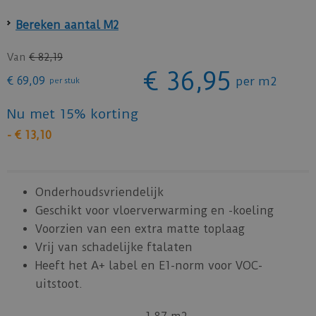
Bereken aantal M2
Van
€
82
,
19
€
36
,
95
€
69
,
09
per m2
per stuk
Nu met 15% korting
-
€
13
,
10
Onderhoudsvriendelijk
Geschikt voor vloerverwarming en -koeling
Voorzien van een extra matte toplaag
Vrij van schadelijke ftalaten
Heeft het A+ label en E1-norm voor VOC-
uitstoot.