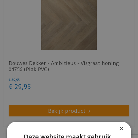
Douwes Dekker - Ambitieus - Visgraat honing
04756 (Plak PVC)
€
39
,
95
€
29
,
95
Bekijk product
×
Deze website maakt gebruik