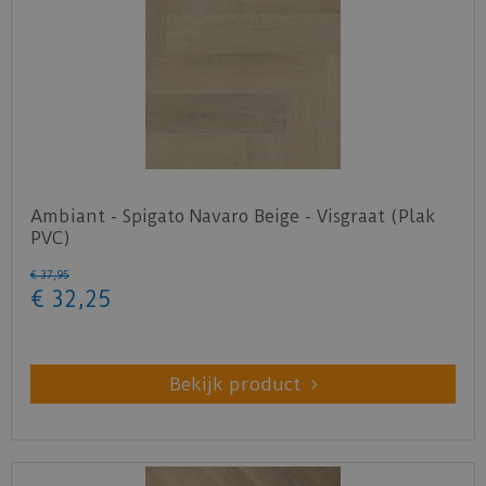
Ambiant - Spigato Navaro Beige - Visgraat (Plak
PVC)
€
37
,
95
€
32
,
25
Bekijk product