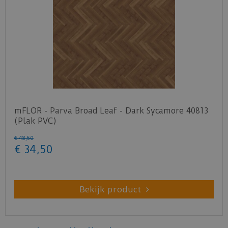
mFLOR - Parva Broad Leaf - Dark Sycamore 40813
(Plak PVC)
€
48
,
50
€
34
,
50
Bekijk product