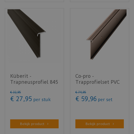
Küberit -
Co-pro -
Trapneusprofiel 845
Trapprofielset PVC
brons F6 14x43mm
Brons 130cm - doos
€
32
,
95
€
74
,
95
t.b.v. 2-3m…
bevat 4 stuks
€
27
,
95
€
59
,
96
per stuk
per set
Bekijk product
Bekijk product