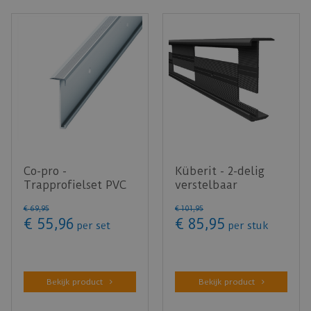
Co-pro -
Küberit - 2-delig
Trapprofielset PVC
verstelbaar
Zilver 130cm - doos
trapneusprofiel
€
69
,
95
€
101
,
95
bevat 4 stu…
844WS Zwart …
€
55
,
96
€
85
,
95
per set
per stuk
Bekijk product
Bekijk product