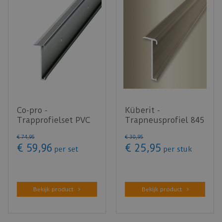
Co-pro -
Küberit -
Trapprofielset PVC
Trapneusprofiel 845
RVS 130cm - doos
Zand F9 14x43mm
€
74
,
95
€
30
,
95
bevat 4 stuks
t.b.v. 2-3mm …
€
59
,
96
€
25
,
95
per set
per stuk
Bekijk product
Bekijk product