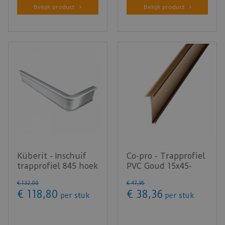
Bekijk product
Bekijk product
Küberit - Inschuif
Co-pro - Trapprofiel
trapprofiel 845 hoek
PVC Goud 15x45-
rechts 3mm PVC
lengte 300cm
€
132
,
00
€
47
,
95
zilv…
€
118
,
80
€
38
,
36
per stuk
per stuk