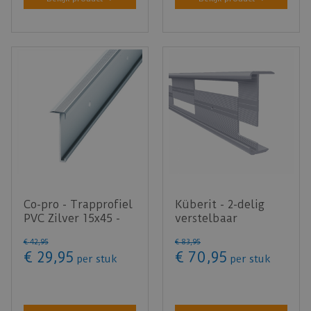
Co-pro - Trapprofiel
Küberit - 2-delig
PVC Zilver 15x45 -
verstelbaar
lengte 300cm
trapneusprofiel
€
42
,
95
€
83
,
95
844WS Zilver…
€
29
,
95
€
70
,
95
per stuk
per stuk