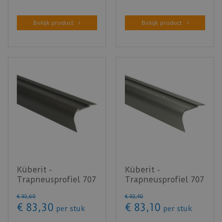
Bekijk product
Bekijk product
Küberit -
Küberit -
Trapneusprofiel 707
Trapneusprofiel 707
A brons zonder
A RVS zonder inleg -
€
92
,
60
€
92
,
40
inleg - 250 cm
250 cm
€
83
,
30
€
83
,
10
per stuk
per stuk