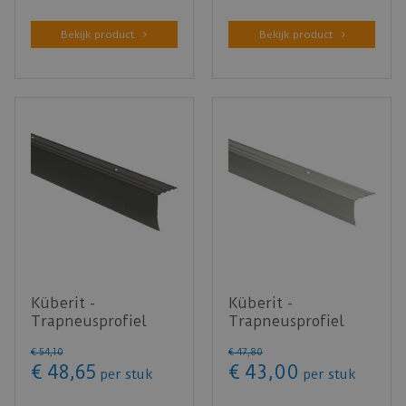
Bekijk product
Bekijk product
Küberit -
Küberit -
Trapneusprofiel
Trapneusprofiel
basis XL 540
basis 535 31x29mm
€
54
,
10
€
47
,
80
31x43mm brons -
RVS - 300 cm
€
48
,
65
€
43
,
00
per stuk
per stuk
300 …