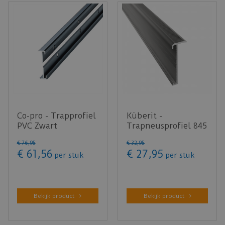
Co-pro - Trapprofiel
Küberit -
PVC Zwart
Trapneusprofiel 845
Achterzijde onder-
RVS look F2
€
76
,
95
€
32
,
95
en bovenp…
14x43mm t.b.v. 2-…
€
61
,
56
€
27
,
95
per stuk
per stuk
Bekijk product
Bekijk product