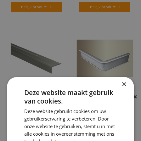
Bekijk product
Bekijk product
×
Deze website maakt gebruik
van cookies.
Küberit -
Küberit - Inschuif
BEREIKBAARHEID
Trapneusprofiel 225
trapprofiel 846 hoek
In verband met de vakantie periode zijn wij
Deze website gebruikt cookies om uw
43x23mm RVS grof
90gr tot 3mm PVC
€
62
,
40
€
113
,
10
gebruikerservaring te verbeteren. Door
t/m 14 augustus telefonisch helaas niet
antislip - 3…
zi…
€
56
,
10
€
101
,
80
per stuk
per stuk
onze website te gebruiken, stemt u in met
bereikbaar.
alle cookies in overeenstemming met ons
Bestelling worden uiteraard verwerkt