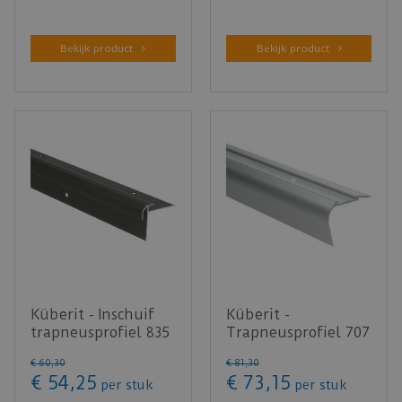
Bekijk product
Bekijk product
Küberit - Inschuif
Küberit -
trapneusprofiel 835
Trapneusprofiel 707
tot 5,5mm PVC
A zilver zonder
€
60
,
30
€
81
,
30
brons …
inleg - 250 cm
€
54
,
25
€
73
,
15
per stuk
per stuk