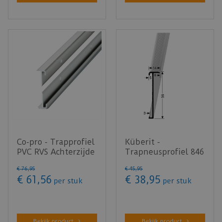
Co-pro - Trapprofiel
Küberit -
PVC RVS Achterzijde
Trapneusprofiel 846
onder- en
RVS look F2
€
76
,
95
€
45
,
95
bovenpro…
14x56mm t.b.v. 2-…
€
61
,
56
€
38
,
95
per stuk
per stuk
Bekijk product
Bekijk product