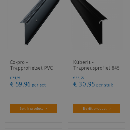
Co-pro -
Küberit -
Trapprofielset PVC
Trapneusprofiel 845
Zwart 130cm - doos
Zwart mat F16
€
74
,
95
€
36
,
95
bevat 4 stuks
14x43mm t.b.v. …
€
59
,
96
€
30
,
95
per set
per stuk
Bekijk product
Bekijk product