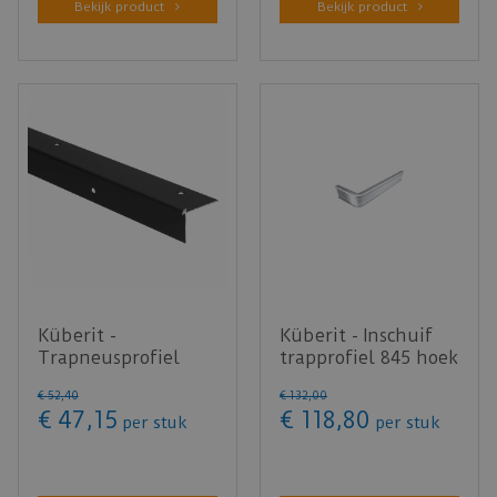
Bekijk product
Bekijk product
Küberit -
Küberit - Inschuif
Trapneusprofiel
trapprofiel 845 hoek
recht 871 t.b.v. 3mm
links 3mm PVC
€
52
,
40
€
132
,
00
PVC zwart - …
zilve…
€
47
,
15
€
118
,
80
per stuk
per stuk