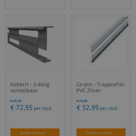
Küberit - 2-delig
Co-pro - Trapprofiel
verstelbaar
PVC Zilver
trapneusprofiel
Achterzijde onder-
€
85
,
95
€
73
,
95
844WS RVS lo…
en boven…
€
72
,
95
€
52
,
95
per stuk
per stuk
Bekijk product
Bekijk product