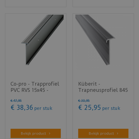
Co-pro - Trapprofiel
Küberit -
PVC RVS 15x45 -
Trapneusprofiel 845
lengte 300cm
Zilver F4 14x43mm
€
47
,
95
€
30
,
95
t.b.v. 2-3m…
€
38
,
36
€
25
,
95
per stuk
per stuk
Bekijk product
Bekijk product