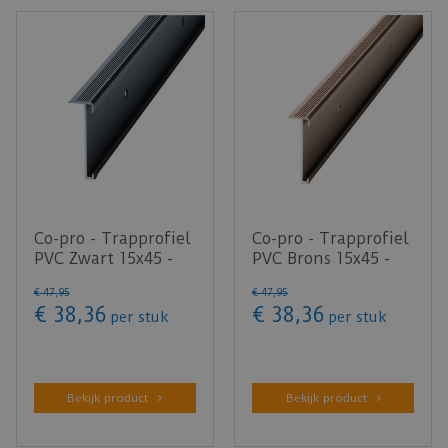
Co-pro - Trapprofiel
Co-pro - Trapprofiel
PVC Zwart 15x45 -
PVC Brons 15x45 -
lengte 300cm
lengte 300cm
€
47
,
95
€
47
,
95
€
38
,
36
€
38
,
36
per stuk
per stuk
Bekijk product
Bekijk product